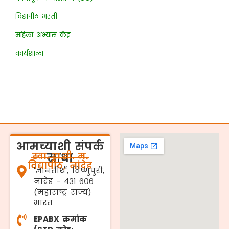
विद्यापीठ भरती
महिला अभ्यास केंद्र
कार्यशाळा
आमच्याशी संपर्क
स्वा. रा.ती. म.
साधा
विद्यापीठ, नांदेड
'ज्ञानतीर्थ', विष्णुपुरी,
नांदेड - ४३१ ६०६
(महाराष्ट्र राज्य)
भारत
EPABX क्रमांक