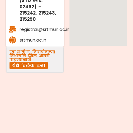
(STD कोड:
०२४६२) –
215242, 215243,
215250
registrar@srtmun.ac.in
srtmun.ac.in
स्वा.रा.ती.म. विद्यापीठाच्या
विभागांचे ईमेल-आयडी
पाहण्यासाठी
येथे क्लिक करा