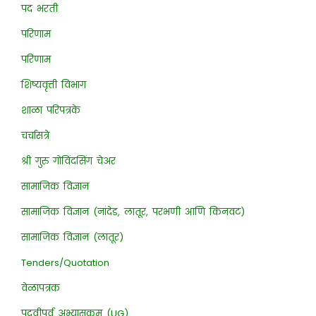
पद भरती
परिणाम
परिणाम
शिष्यवृत्ती विभाग
शाळा परिपत्रके
चर्चासत्रे
श्री गुरु गोविंदसिंग चेअर
सामाजिक विज्ञान
सामाजिक विज्ञान (नांदेड, लातूर, परभणी आणि किनवट)
सामाजिक विज्ञान (लातूर)
Tenders/Quotation
वेळापत्रक
पदवीपूर्व अभ्यासक्रम (UG)