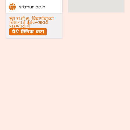
srtmun.ac.in
स्वा.रा.ती.म. विद्यापीठाच्या
विभागांचे ईमेल-आयडी
पाहण्यासाठी
येथे क्लिक करा