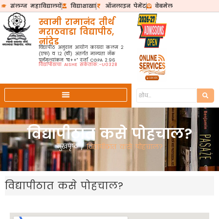
संलग्न महाविद्यालये
विद्याशाखा
ऑनलाइन पेमेंट
वेबमेल
स्वामी रामानंद तीर्थ
मराठवाडा विद्यापीठ,
नांदेड
विद्यापीठ अनुदान आयोग कायदा कलम २
(एफ) व १२ (बी) अंतर्गत मान्यता नॅक
पुर्नमुल्यांकन "ब++" दर्जा CGPA 2.96
विद्यापीठाचा AISHE संकेतांक:-U0328
विद्यापीठात कसे पोहचाल?
मुखपृष्ठ
/
विद्यापीठात कसे पोहचाल?
विद्यापीठात कसे पोहचाल?