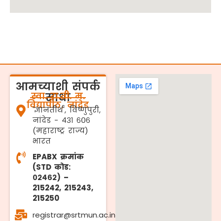
आमच्याशी संपर्क
स्वा. रा.ती. म.
साधा
विद्यापीठ, नांदेड
'ज्ञानतीर्थ', विष्णुपुरी,
नांदेड - ४३१ ६०६
(महाराष्ट्र राज्य)
भारत
EPABX क्रमांक
(STD कोड:
०२४६२) –
215242, 215243,
215250
registrar@srtmun.ac.in