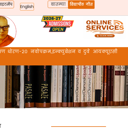
बातम्या
ाइटमॅप
विद्यापीठ गीत
English
िक्षण धोरण-२०
नवोपक्रम,इन्क्युबेशन व दुवे
आयक्यूएसी
म