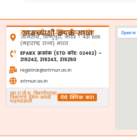
स्वा. रा.ती. म. विद्यापीठ, नांदेड
आमच्याशी संपर्क साधा
'ज्ञानतीर्थ', विष्णुपुरी, नांदेड - ४३१ ६०६
(महाराष्ट्र राज्य) भारत
EPABX क्रमांक (STD कोड: ०२४६२) –
215242, 215243, 215250
registrar@srtmun.ac.in
srtmun.ac.in
स्वा.रा.ती.म. विद्यापीठाच्या
येथे क्लिक करा
विभागांचे ईमेल-आयडी
पाहण्यासाठी