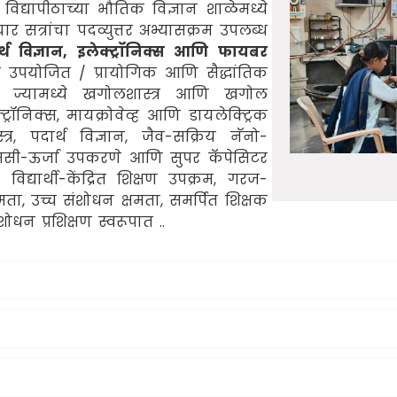
द्यापीठाच्या भौतिक विज्ञान शाळेमध्ये
र सत्रांचा पदव्युत्तर अभ्यासक्रम उपलब्ध
्थ विज्ञान, इलेक्ट्रॉनिक्स आणि फायबर
 उपयोजित / प्रायोगिक आणि सैद्धांतिक
ेते ज्यामध्ये खगोलशास्त्र आणि खगोल
रॉनिक्स, मायक्रोवेव्ह आणि डायलेक्ट्रिक
्त्र, पदार्थ विज्ञान, जैव-सक्रिय नॅनो-
एसएससी-ऊर्जा उपकरणे आणि सुपर कॅपेसिटर
िद्यार्थी-केंद्रित शिक्षण उपक्रम, गरज-
मता, उच्च संशोधन क्षमता, समर्पित शिक्षक
धन प्रशिक्षण स्वरूपात ..