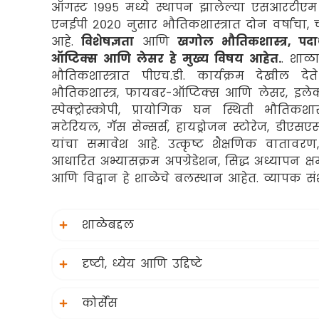
ऑगस्ट १९९५ मध्ये स्थापन झालेल्या एसआरटीएम वि
एनईपी २०२० नुसार भौतिकशास्त्रात दोन वर्षांचा, चा
आहे.
विशेषज्ञता
आणि
खगोल भौतिकशास्त्र, पदार
ऑप्टिक्स आणि लेसर हे मुख्य विषय आहेत.
. शाळा
भौतिकशास्त्रात पीएच.डी. कार्यक्रम देखील द
भौतिकशास्त्र, फायबर-ऑप्टिक्स आणि लेसर, इलेक्ट्
स्पेक्ट्रोस्कोपी, प्रायोगिक घन स्थिती भौतिकशास
मटेरियल, गॅस सेन्सर्स, हायड्रोजन स्टोरेज, डी
यांचा समावेश आहे. उत्कृष्ट शैक्षणिक वातावरण, व
आधारित अभ्यासक्रम अपग्रेडेशन, सिद्ध अध्यापन क्ष
आणि विद्वान हे शाळेचे बलस्थान आहेत. व्यापक संशो
शाळेबद्दल
दृष्टी, ध्येय आणि उद्दिष्टे
कोर्सेस