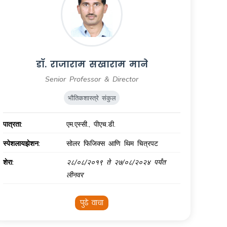
डॉ. राजाराम सखाराम माने
Senior Professor & Director
भौतिकशास्त्रे संकुल
पात्रता:
एम.एस्सी., पीएच.डी.
स्पेशलायझेशन:
सोलर फिजिक्स आणि थिम चित्रपट
शेरा:
२८/०८/२०१९ ते २७/०८/२०२४ पर्यंत
लीनवर
पुढे वाचा