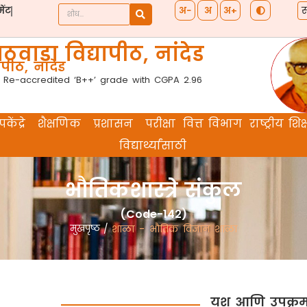
स
अ−
अ
अ+
ेंट
ठवाडा विद्यापीठ, नांदेड
पीठ, नांदेड
 Re-accredited ‘B++’ grade with CGPA 2.96
केंद्रे
शैक्षणिक
प्रशासन
परीक्षा
वित्त विभाग
राष्ट्रीय श
विद्यार्थ्यांसाठी
भौतिकशास्त्रे संकुल
(Code-142)
मुखपृष्ठ
/
शाळा - भौतिक विज्ञान शाळा
यश आणि उपक्र