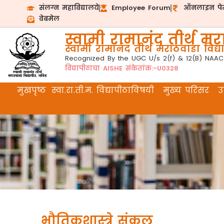
संलग्न महाविद्यालये
Employee Forum
ऑनलाइन पेम
वेबमेल
स्वामी रामानंद तीर्थ मरा
स्वामी रामानंद तीर्थ मराठवाडा विद्या
Recognized By the UGC U/s 2(f) & 12(B) NAAC
विद्यापीठाचा AISHE संकेतांक:-U0328
मुखपृष्ठ
स्वा.रा.ती.म. विद्यापीठाविषयी
मुख्य परिसर
उप
भौतिकशास्त्रे संकुल