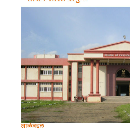
शाळेबद्दल