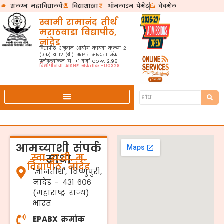
संलग्न महाविद्यालये
विद्याशाखा
ऑनलाइन पेमेंट
वेबमेल
स्वामी रामानंद तीर्थ
मराठवाडा विद्यापीठ,
नांदेड
विद्यापीठ अनुदान आयोग कायदा कलम २
(एफ) व १२ (बी) अंतर्गत मान्यता नॅक
पुर्नमुल्यांकन "ब++" दर्जा CGPA 2.96
विद्यापीठाचा AISHE संकेतांक:-U0328
आमच्याशी संपर्क
स्वा. रा.ती. म.
साधा
विद्यापीठ, नांदेड
'ज्ञानतीर्थ', विष्णुपुरी,
नांदेड - ४३१ ६०६
(महाराष्ट्र राज्य)
भारत
EPABX क्रमांक