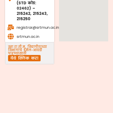
(STD कोड:
०२४६२) –
215242, 215243,
215250
registrar@srtmun.ac.in
srtmun.ac.in
स्वा.रा.ती.म. विद्यापीठाच्या
विभागांचे ईमेल-आयडी
पाहण्यासाठी
येथे क्लिक करा