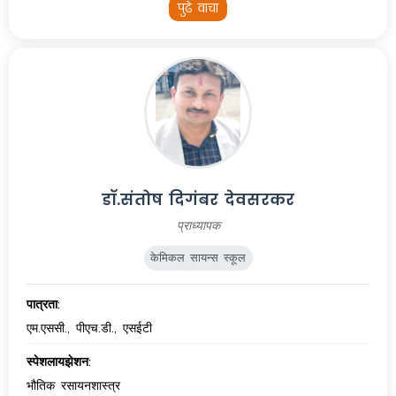
पुढे वाचा
डॉ.संतोष दिगंबर देवसरकर
प्राध्यापक
केमिकल सायन्स स्कूल
पात्रता:
एम.एससी., पीएच.डी., एसईटी
स्पेशलायझेशन:
भौतिक रसायनशास्त्र