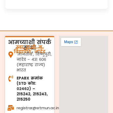
आमच्याशी संपर्क
स्वा. रा.ती. म.
साधा
विद्यापीठ, नांदेड
'ज्ञानतीर्थ', विष्णुपुरी,
नांदेड - ४३१ ६०६
(महाराष्ट्र राज्य)
भारत
EPABX क्रमांक
(STD कोड:
०२४६२) –
215242, 215243,
215250
registrar@srtmun.ac.in