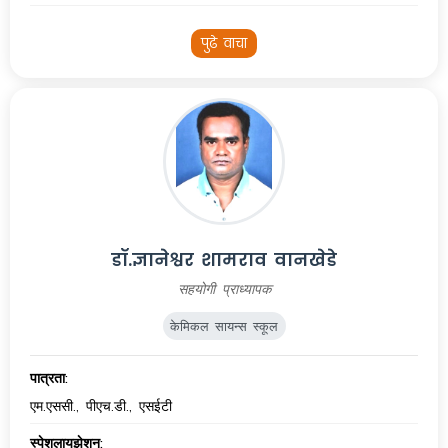
पुढे वाचा
डॉ.ज्ञानेश्वर शामराव वानखेडे
सहयोगी प्राध्यापक
केमिकल सायन्स स्कूल
पात्रता:
एम.एससी., पीएच.डी., एसईटी
स्पेशलायझेशन: