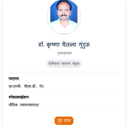
डॉ. कृष्णा चैतन्य गुंटुरू
प्राध्यापक
केमिकल सायन्स स्कूल
पात्रता:
एम.एस्सी., पीएच.डी., नेट
स्पेशलायझेशन:
भौतिक रसायनशास्त्र
पुढे वाचा