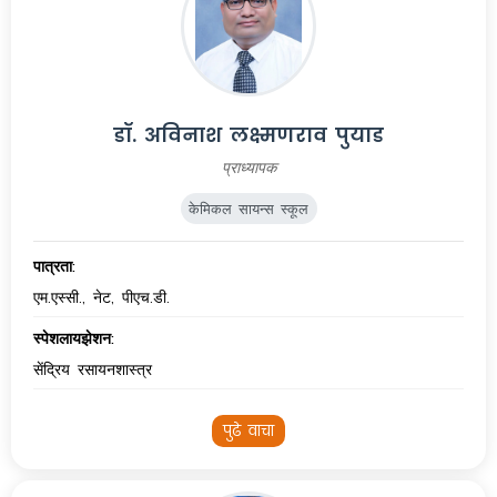
डॉ. अविनाश लक्ष्मणराव पुयाड
प्राध्यापक
केमिकल सायन्स स्कूल
पात्रता:
एम.एस्सी., नेट, पीएच.डी.
स्पेशलायझेशन:
सेंद्रिय रसायनशास्त्र
पुढे वाचा