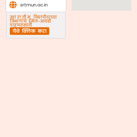
srtmun.ac.in
स्वा.रा.ती.म. विद्यापीठाच्या
विभागांचे ईमेल-आयडी
पाहण्यासाठी
येथे क्लिक करा