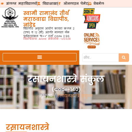
संलग्न महाविद्यालये
विद्याशाखा
ऑनलाइन पेमेंट
वेबमेल
स्वामी रामानंद तीर्थ
मराठवाडा विद्यापीठ,
नांदेड
विद्यापीठ अनुदान आयोग कायदा कलम २
(एफ) व १२ (बी) अंतर्गत मान्यता नॅक
पुर्नमुल्यांकन "ब++" दर्जा CGPA 2.96
विद्यापीठाचा AISHE संकेतांक:-U0328
रसायनशास्त्रे संकुल
(Code-140)
मुखपृष्ठ
/
रसायनशास्त्रे संकुल
रसायनशास्त्रे