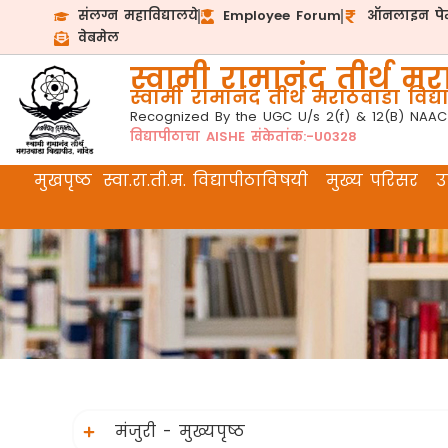
संलग्न महाविद्यालये
Employee Forum
ऑनलाइन पेम
वेबमेल
स्वामी रामानंद तीर्थ मरा
स्वामी रामानंद तीर्थ मराठवाडा विद्या
Recognized By the UGC U/s 2(f) & 12(B) NAAC
विद्यापीठाचा AISHE संकेतांक:-U0328
मुखपृष्ठ
स्वा.रा.ती.म. विद्यापीठाविषयी
मुख्य परिसर
उप
मंजुरी - मुख्यपृष्ठ