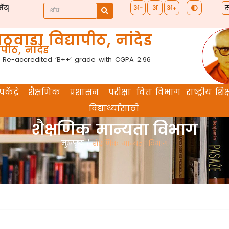
स
अ−
अ
अ+
ेंट
ठवाडा विद्यापीठ, नांदेड
पीठ, नांदेड
 Re-accredited ‘B++’ grade with CGPA 2.96
केंद्रे
शैक्षणिक
प्रशासन
परीक्षा
वित्त विभाग
राष्ट्रीय श
विद्यार्थ्यांसाठी
शैक्षणिक मान्यता विभाग
मुखपृष्ठ
/
शैक्षणिक मान्यता विभाग