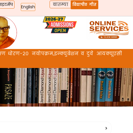
बातम्या
ाइटमॅप
विद्यापीठ गीत
English
िक्षण धोरण-२०
नवोपक्रम,इन्क्युबेशन व दुवे
आयक्यूएसी