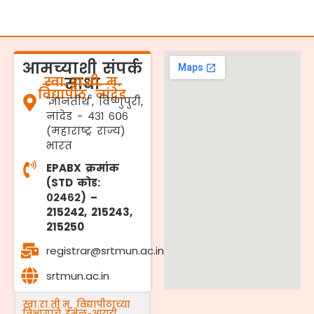
आमच्याशी संपर्क
स्वा. रा.ती. म.
साधा
विद्यापीठ, नांदेड
'ज्ञानतीर्थ', विष्णुपुरी,
नांदेड - ४३१ ६०६
(महाराष्ट्र राज्य)
भारत
EPABX क्रमांक
(STD कोड:
०२४६२) –
215242, 215243,
215250
registrar@srtmun.ac.in
srtmun.ac.in
स्वा.रा.ती.म. विद्यापीठाच्या
विभागांचे ईमेल-आयडी