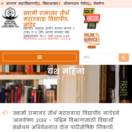
संलग्न महाविद्यालये
विद्याशाखा
ऑनलाइन पेमेंट
वेबमेल
स्वामी रामानंद तीर्थ
मराठवाडा विद्यापीठ,
नांदेड
विद्यापीठ अनुदान आयोग कायदा कलम २
(एफ) व १२ (बी) अंतर्गत मान्यता नॅक
पुर्नमुल्यांकन "ब++" दर्जा CGPA 2.96
विद्यापीठाचा AISHE संकेतांक:-U0328
यश महिना
मुखपृष्ठ
/
यश महिना
'स्वामी रामानंद तीर्थ मराठवाडा विद्यापीठ नांदेडने
'आनवेषण २०१९' - पश्चिम विभागासाठी विद्यार्थी
संशोधन अधिवेशनात दोन पारितोषिके जिंकली.