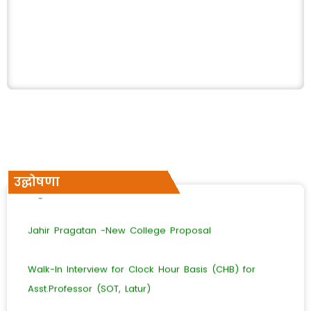
Admission Notice (MBA Direct Second Year-Lateral Entry)
जिल्हास्तरीय अविष्कार स्पर्धा 2026-27 करिता आयोजित करण्यासाठी
उद्घोषणा
ईच्छुक महाविद्यालयाने सादर करावायाच्या संहमती पत्राबाबत.
अधिक वाचा
Jahir Pragatan -New College Proposal
Walk-In Interview for Clock Hour Basis (CHB) for
Asst.Professor (SOT, Latur)