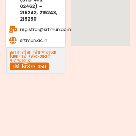
०२४६२) –
215242, 215243,
215250
registrar@srtmun.ac.in
srtmun.ac.in
स्वा.रा.ती.म. विद्यापीठाच्या
विभागांचे ईमेल-आयडी
पाहण्यासाठी
येथे क्लिक करा