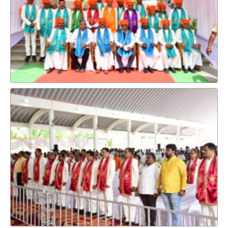
शुद्धीपत्र – ॲड. क्रमांक SRTMUN/Estt./PTO/03/2025-26/2313,
दिनांक. 08-11-2025
कर्मचारी माहिती फॉर्म Aaple Sarkar Services साठी लिंक.
शैक्षणिक वर्ष २०२६-२०२७ करीता संलग्नीकरणाचे नूतनीकरणाचे
शुक्ल भरण्या संरचना
पीईटी- २०२२ आणि पीईटी- २०२४ च्या वाटप पत्राबाबत परिपत्रक
सेवेशी संबंधित बाबींसंदर्भात १५० दिवसांच्या सेवा कर्मचारी
कार्यक्रमाच्या अंमलबजावणीबाबत
शैक्षणिक वर्ष २०-२०२७ करीता नवीन ६ / विषय /अव्यासपाठक्रम /
विद्याशाखा कारण प्रभगटन