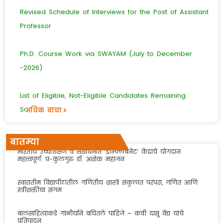
Revised Schedule of Interviews for the Post of Assistant
Professor
Ph.D. Course Work via SWAYAM (July to December
-2026)
List of Eligible, Not-Eligible Candidates Remaining
Subjects
अधिक वाचा
Final list of Eligible, Not-Eligible Candidates
बातम्या
अधिक वाचा
भारतीय उच्चशिक्षण व संशोधनात ‘इन्फ्लिबनेट’ केंद्राचे योगदान
महत्त्वपूर्ण: प्र-कुलगुरु डॉ. अशोक महाजन
भटक्या जनावरांमुळे मानवाच्या दैनंदिन जीवनात होणारा उपद्रव तसेच
मानव श्वान संघर्ष टाळण्यासाठी करावयाच्या उपाययोजनांबाबत.
स्वारातीम विद्यापीठातील गणितीय शास्त्रे संकुलात परंपरा, गणित आणि
स्त्रीशक्तीचा संगम
SET/NET परीक्षा उत्तीर्ण किंवा पीएच.डी. पदवी प्राप्त शिक्षकेतर
बालसाहित्याकडे गांभीर्याने बघितले पाहिजे – कवी दासू वैद्य यांचे
अधिकारी व कर्मचारी यांचा सत्कार बाबत .
प्रतिपादन