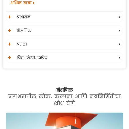
अधिक वाचा
Circular Regarding Payment Gateway
प्रशासन
सात दिवसीय योग शिबीर विद्यापीठ आयोजित करण्यात आले आहे
शैक्षणिक
परीक्षा
ग्रंथ परीक्षण स्पर्धा १२ जून २०२६ रोजी ज्ञान स्रोत केंद्रात आयोजित
करण्यात आली आहे.
वित्त, लेखा, इस्टेट
RRC Meeting Notice For All Faculties
माननीय सर्वोच्च न्यायालयाने दिलेल्या निर्देशाप्रमाणे ए.आय.सी.टी.ई.
शैक्षणिक
(AICTE) मान्यता प्राप्त अभ्यासक्रमाच्या संस्था / महाविद्यालयातील
जगभरातील लोक, कल्पना आणि नवनिर्मितीचा
प्राचार्य, संचालक आणि शिक्षक व शिक्षकेतर पदांच्या रिक्त जागा त्वरित
शोध घेणे
भरणे बाबत.
सुधारीत परिपत्रक-जिल्हानिहाय कॅस कॅम्प केंद्रावर प्रस्ताव सादर