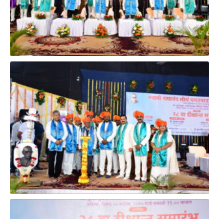
सर्व नजीत संवादांनी आपल्या माध्यमाचे (ई-समर्थ) प्रणालीद्वारे
महाविद्यालयीन प्रोफाइल तात्काळ अद्ययावत करणे.
पीईटी २०२४ - सर्व विद्याशाखांची गुणवत्ता यादी
परिपत्रक – प्रस्तुत विद्यापीठाच्या विशेष कक्ष प्रस्तुत प्रस्ताव सादर
स्वाक्षरी ..