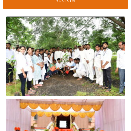
पदवीदान
राष्ट्रीय सेवा योजना एक दिवसीय ( एकात्म मानव दर्शन) या
विषयावर कार्यशाळा दि. २४ डिसेंबर २०२५
आरआरसी बैठकीबाबत परिपत्रक
अंतराळातील शैक्षणिक आणि संबंधित बाबींवर चर्चा करण्यासाठी
(अध्यक्ष/निबंधक) स्थानिक दिनांक 19.11.2025 रोजी सहविचार चर्चा
केली जात आहे.
धार्मिक शैक्षणिक आणि संबंधित बाबींवर चर्चा करण्यासाठी प्राचार्या
प्रदेश दिनांक 20.11.2025 रोजी सहविचार चर्चा करण्यात येत आहे.
बी. फार्म. आणि एम. फार्म. प्रथम वर्ष प्रवेश २०२५-२६ साठी
संस्थास्तरीय फेरी