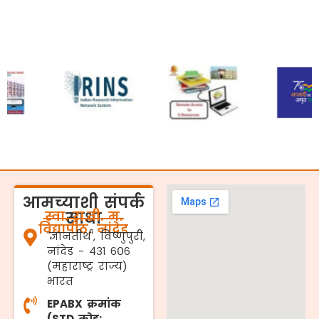
आमच्याशी संपर्क
स्वा. रा.ती. म.
साधा
विद्यापीठ, नांदेड
'ज्ञानतीर्थ', विष्णुपुरी,
नांदेड - ४३१ ६०६
(महाराष्ट्र राज्य)
भारत
EPABX क्रमांक
(STD कोड: