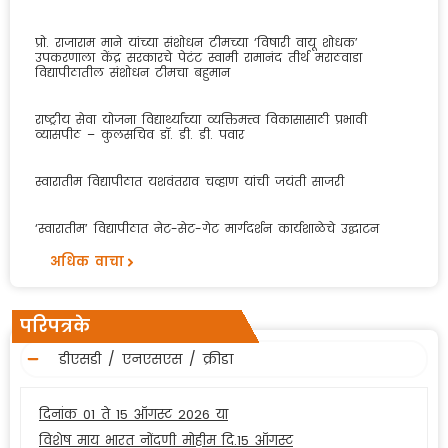
परिपत्रक_ गुणवंत पाल्‍य सत्‍कार समारंभ – 2026 बाबत…
प्रो. राजाराम माने यांच्या संशोधन टीमच्या ‘विषारी वायू शोधक’
उपकरणाला केंद्र सरकारचे पेटंट स्वामी रामानंद तीर्थ मराठवाडा
विद्यापीठातील संशोधन टीमचा बहुमान
परिपत्रक_ उत्कृष्ट शिक्षकेतर अधिकारी/ कर्मचारी पुरस्कार – 2025-
राष्ट्रीय सेवा योजना विद्यार्थ्यांच्या व्यक्तिमत्त्व विकासासाठी प्रभावी
26 बाबत…
व्यासपीठ – कुलसचिव डॉ. डी. डी. पवार
Important Notice: Recruitment for the Posts of Assistant
स्वारातीम विद्यापीठात यशवंतराव चव्हाण यांची जयंती साजरी
Professors
‘स्वारातीम’ विद्यापीठात नेट-सेट-गेट मार्गदर्शन कार्यशाळेचे उद्घाटन
अधिक वाचा
Walk-in Interview for the post of Scientific Officer
(temporary)
परिपत्रके
Admission Open for Course in Spanish.
डीएसडी / एनएसएस / क्रीडा
Regarding the payment of sports fees through online
दिनांक 01 ते 15 ऑगस्ट 2026 या
mode.
विशेष माय भारत नोंदणी मोहीम दि.15 ऑगस्ट