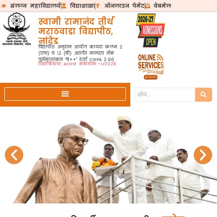
संलग्न महाविद्यालये
विद्याशाखा
ऑनलाइन पेमेंट
वेबमेल
स्वामी रामानंद तीर्थ
मराठवाडा विद्यापीठ,
नांदेड
विद्यापीठ अनुदान आयोग कायदा कलम २
(एफ) व १२ (बी) अंतर्गत मान्यता नॅक
पुर्नमुल्यांकन "ब++" दर्जा CGPA 2.96
विद्यापीठाचा AISHE संकेतांक:-U0328