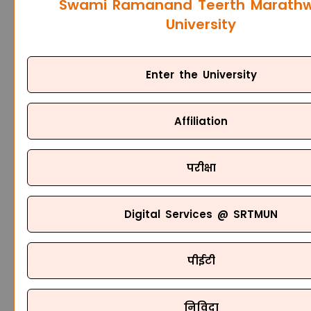
Swami Ramanand Teerth Marath
University
Enter the University
Affiliation
परीक्षा
Digital Services @ SRTMUN
पीईटी
निविदा