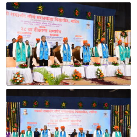
परिपत्रक फेलोशिप २०-०८-२०२५
परिपत्रक विद्यापीठ संकुल तथा उपपरिसर (सायबर सुरक्षा अभ्यासक्रम)
अभियांत्रिकी या विषयाची आर. ए. सी . बैठकीची सूचना
एनपीटीईएल जागरूकता ई-कार्यशाळा २०२५
आयडीपीचा पहिला मसुदा
एनईपी ओरिएंटेशन आणि सेन्सिटायझेशन प्रोग्राम_यूजीसी एमएमटीसी
(ऑनलाइन मोड)
अकृषी विद्यापीठांचा सन-२०२६-२०२७ चा वार्षिक बृहत आराखडा
सादरीकरण करणे.- जहिर प्रगातन