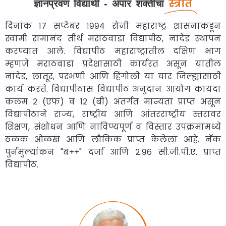
स्त्रोत
ज्ञानप्रवण विद्यार्थी - अपार शक्तीचा
दिनांक १७ सप्टेंबर १९९४ रोजी महाराष्ट्र शासनाकडून
स्वामी रामानंद तीर्थ मराठवाडा विद्यापीठ, नांदेड स्थापन
करण्यात आले. विद्यापीठ महाराष्ट्रातील दक्षिण भाग
म्हणजे मराठवाडा प्रदेशासाठी कार्यरत असून यातील
नांदेड, लातूर, परभणी आणि हिंगोली या चार जिल्ह्यांसाठी
कार्य करते. विद्यापीठास विद्यापीठ अनुदान आयोग कायदा
कलम २ (एफ) व १२ (बी) अंतर्गत मान्यता प्राप्त असून
विद्यापीठाने राज्य, राष्ट्रीय आणि आंतरराष्ट्रीय स्तरावर
शिक्षण, संशोधन आणि नाविण्यपूर्ण व विस्तार उपक्रमांमध्ये
ठळक ओळख आणि लौकिक प्राप्त केलेला आहे. नॅक
पुर्नमुल्यांकन "ब++" दर्जा आणि २.९६ सी.जी.पी.ए. प्राप्त
विद्यापीठ.