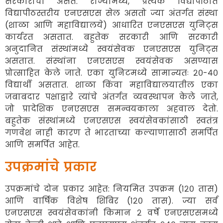
सरकारांची असते. राज्यांमध्ये, प्रत्येक विद्यापीठात
विद्यापीठस्तरीय एनएसएस सेल असतो ज्या अंतर्गत संस्था
(शाळा आणि महाविद्यालये) आधारित एनएसएस युनिट्स
कार्यरत असतात. बहुतेक सरकारी आणि सरकारी
अनुदानित संस्थांमध्ये स्वयंसेवक एनएसएस युनिट्स
असतात. संस्थांना एनएसएस स्वयंसेवक असण्यास
प्रोत्साहित केले जाते. एका युनिटमध्ये सामान्यतः २०-४०
विद्यार्थी असतात. शाळा किंवा महाविद्यालयातील एका
जबाबदार पक्षाद्वारे त्यांचे अंतर्गत व्यवस्थापन केले जाते,
जो प्रादेशिक एनएसएस समन्वयकाला अहवाल देतो.
बहुतेक संस्थांमध्ये एनएसएस स्वयंसेवकांसाठी स्वतंत्र
गणवेश नाही कारण ते भारताच्या कल्याणासाठी समर्पित
आणि समर्पित आहेत.
उपक्रमांचे प्रकार
उपक्रमांचे दोन प्रकार आहेत: नियमित उपक्रम (१२० तास)
आणि वार्षिक विशेष शिबिर (१२० तास). ज्या सर्व
एनएसएस स्वयंसेवकांनी किमान २ वर्षे एनएसएसमध्ये