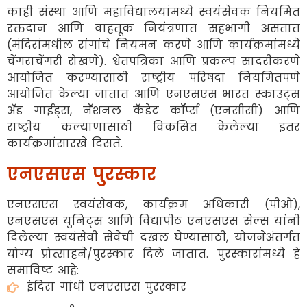
काही संस्था आणि महाविद्यालयांमध्ये स्वयंसेवक नियमित
रक्तदान आणि वाहतूक नियंत्रणात सहभागी असतात
(मंदिरांमधील रांगांचे नियमन करणे आणि कार्यक्रमांमध्ये
चेंगराचेंगरी रोखणे). श्वेतपत्रिका आणि प्रकल्प सादरीकरणे
आयोजित करण्यासाठी राष्ट्रीय परिषदा नियमितपणे
आयोजित केल्या जातात आणि एनएसएस भारत स्काउट्स
अँड गाईड्स, नॅशनल कॅडेट कॉर्प्स (एनसीसी) आणि
राष्ट्रीय कल्याणासाठी विकसित केलेल्या इतर
कार्यक्रमांसारखे दिसते.
एनएसएस पुरस्कार
एनएसएस स्वयंसेवक, कार्यक्रम अधिकारी (पीओ),
एनएसएस युनिट्स आणि विद्यापीठ एनएसएस सेल्स यांनी
दिलेल्या स्वयंसेवी सेवेची दखल घेण्यासाठी, योजनेअंतर्गत
योग्य प्रोत्साहने/पुरस्कार दिले जातात. पुरस्कारांमध्ये हे
समाविष्ट आहे:
इंदिरा गांधी एनएसएस पुरस्कार