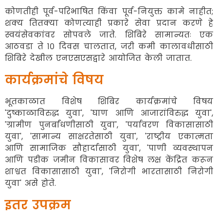
कोणतीही पूर्व-परिभाषित किंवा पूर्व-नियुक्त कामे नाहीत;
शक्य तितक्या कोणत्याही प्रकारे सेवा प्रदान करणे हे
स्वयंसेवकांवर सोपवले जाते. शिबिरे सामान्यतः एक
आठवडा ते १० दिवस चालतात, जरी कमी कालावधीसाठी
शिबिरे देखील एनएसएसद्वारे आयोजित केली जातात.
कार्यक्रमांचे विषय
भूतकाळात विशेष शिबिर कार्यक्रमांचे विषय
'दुष्काळाविरुद्ध युवा', 'घाण आणि आजारांविरुद्ध युवा',
'ग्रामीण पुनर्बांधणीसाठी युवा', 'पर्यावरण विकासासाठी
युवा', 'सामान्य साक्षरतेसाठी युवा', 'राष्ट्रीय एकात्मता
आणि सामाजिक सौहार्दासाठी युवा', 'पाणी व्यवस्थापन
आणि पडीक जमीन विकासावर विशेष लक्ष केंद्रित करून
शाश्वत विकासासाठी युवा', 'निरोगी भारतासाठी निरोगी
युवा' असे होते.
इतर उपक्रम