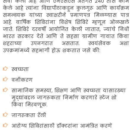
सेवा केली आहे आणि एनएसएस अंतर्गत २४० तास काम
केले आहे त्यांना विद्यापीठाकडून कुलगुरू आणि कार्यक्रम
समन्वयक यांच्या स्वाक्षरीने प्रमाणपत्र मिळण्यास पात्र
आहे. वार्षिक शिबिरांना विशेष शिबिरे म्हणून ओळखले
जाते. शिबिरे दरवर्षी आयोजित केली जातात, ज्यांचे निधी
भारत सरकार देते आणि ते सहसा ग्रामीण गावात किंवा
शहराच्या उपनगरात असतात. स्वयंसेवक अशा
उपक्रमांमध्ये सहभागी होऊ शकतात जसे की:
स्वच्छता
वनीकरण
सामाजिक समस्या, शिक्षण आणि स्वच्छता यासारख्या
मुद्द्यांबद्दल जागरूकता निर्माण करणारे स्टेज शो
किंवा मिरवणूक.
जागरूकता रॅली
आरोग्य शिबिरांसाठी डॉक्टरांना आमंत्रित करणे