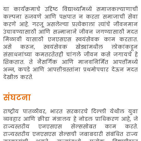
या कार्यक्रमाचे उद्दिष्ट विद्यार्थ्यांमध्ये समाजकल्याणाची
कल्पना रुजवणे आणि पक्षपात न करता समाजाची सेवा
करणे आहे. गरजू असलेल्या प्रत्येकाला त्यांचे जीवनमान
उंचावण्यासाठी आणि सन्मानाने जीवन जगण्यासाठी मदत
मिळावी यासाठी एनएसएस स्वयंसेवक काम करतात.
असे करून, स्वयंसेवक खेड्यांमधील लोकांकडून
संसाधनांच्या कमतरतेतही चांगले जीवन कसे जगायचे हे
शिकतात. ते नैसर्गिक आणि मानवनिर्मित आपत्तींमध्ये
अन्न, कपडे आणि आपत्तीग्रस्तांना प्रथमोपचार देऊन मदत
देखील करते.
संघटना
राष्ट्रीय पातळीवर, भारत सरकारचे दिल्ली येथील युवा
व्यवहार आणि क्रीडा मंत्रालय हे नोडल प्राधिकरण आहे, जे
राज्यस्तरीय एनएसएस सेल्ससोबत काम करते.
राज्यस्तरीय एनएसएस सेल्सची जबाबदारी संबंधित राज्य