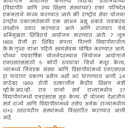
आयोगाने आयोजित केलेल्या विद्यार्थी प्रतिनिधींच्या
(विद्यापीठे आणि उच्च शिक्षण संस्थांच्या) एका परिषदेत
एकमताने मान्य करण्यात आले की राष्ट्रीय सेवा योजना
राष्ट्रीय एकात्मतेसाठी एक साधन असू शकते. लवकरच
तपशील तयार करण्यात आले आणि राजघाट येथे
अभिमुखता शिबिराचे आयोजन करण्यात आले. ७ जून
१९६९ रोजी हा शिबिर संपला. दिल्ली विद्यापीठातील
के.के.गुप्ता यांना पहिले स्वयंसेवक घोषित करण्यात आले.
चौथ्या पंचवार्षिक योजनेदरम्यान नियोजन आयोगाने
एनएसएससाठी ५ कोटी रुपयांचा निधी मंजूर केला,
ज्यामध्ये निवडक संस्था आणि विद्यापीठांमध्ये एनएसएस
हा पायलट प्रकल्प असेल अशी अट घालण्यात आली. २४
सप्टेंबर १९६९ रोजी तत्कालीन केंद्रीय शिक्षण मंत्री
व्ही.के.आर.व्ही. राव यांनी सर्व राज्यांमधील ३७
विद्यापीठांमध्ये एनएसएस सुरू केला. ही योजना देशातील
सर्व राज्ये आणि विद्यापीठांमध्ये तसेच अनेक राज्यांमधील
१०+२ स्तरावरील संस्थांमध्ये विस्तारित करण्यात आली
आहे.