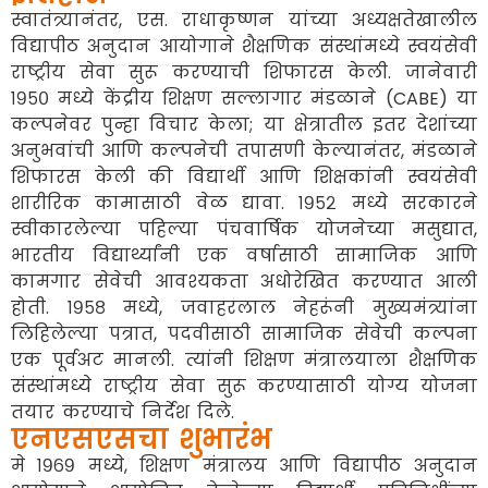
स्वातंत्र्यानंतर, एस. राधाकृष्णन यांच्या अध्यक्षतेखालील
विद्यापीठ अनुदान आयोगाने शैक्षणिक संस्थांमध्ये स्वयंसेवी
राष्ट्रीय सेवा सुरू करण्याची शिफारस केली. जानेवारी
१९५० मध्ये केंद्रीय शिक्षण सल्लागार मंडळाने (CABE) या
कल्पनेवर पुन्हा विचार केला; या क्षेत्रातील इतर देशांच्या
अनुभवांची आणि कल्पनेची तपासणी केल्यानंतर, मंडळाने
शिफारस केली की विद्यार्थी आणि शिक्षकांनी स्वयंसेवी
शारीरिक कामासाठी वेळ द्यावा. १९५२ मध्ये सरकारने
स्वीकारलेल्या पहिल्या पंचवार्षिक योजनेच्या मसुद्यात,
भारतीय विद्यार्थ्यांनी एक वर्षासाठी सामाजिक आणि
कामगार सेवेची आवश्यकता अधोरेखित करण्यात आली
होती. १९५८ मध्ये, जवाहरलाल नेहरूंनी मुख्यमंत्र्यांना
लिहिलेल्या पत्रात, पदवीसाठी सामाजिक सेवेची कल्पना
एक पूर्वअट मानली. त्यांनी शिक्षण मंत्रालयाला शैक्षणिक
संस्थांमध्ये राष्ट्रीय सेवा सुरू करण्यासाठी योग्य योजना
तयार करण्याचे निर्देश दिले.
एनएसएसचा शुभारंभ
मे १९६९ मध्ये, शिक्षण मंत्रालय आणि विद्यापीठ अनुदान