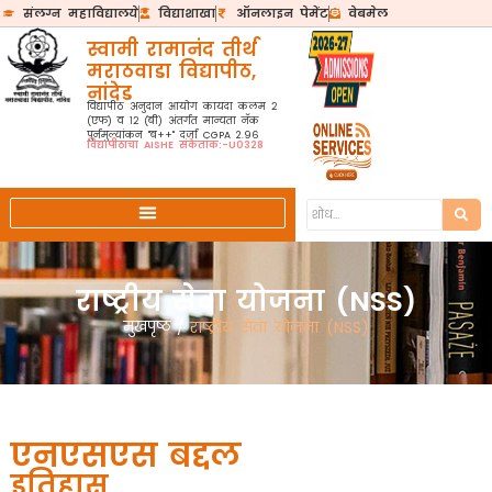
संलग्न महाविद्यालये
विद्याशाखा
ऑनलाइन पेमेंट
वेबमेल
स्वामी रामानंद तीर्थ
मराठवाडा विद्यापीठ,
नांदेड
विद्यापीठ अनुदान आयोग कायदा कलम २
(एफ) व १२ (बी) अंतर्गत मान्यता नॅक
पुर्नमुल्यांकन "ब++" दर्जा CGPA 2.96
विद्यापीठाचा AISHE संकेतांक:-U0328
राष्ट्रीय सेवा योजना (NSS)
मुखपृष्ठ
/
राष्ट्रीय सेवा योजना (NSS)
एनएसएस बद्दल
इतिहास