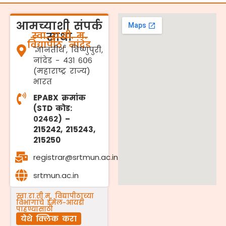
आमच्याशी संपर्क
स्वा. रा.ती. म.
साधा
विद्यापीठ, नांदेड
'ज्ञानतीर्थ', विष्णुपुरी,
नांदेड - ४३१ ६०६
(महाराष्ट्र राज्य)
भारत
EPABX क्रमांक
(STD कोड:
०२४६२) –
215242, 215243,
215250
registrar@srtmun.ac.in
srtmun.ac.in
स्वा.रा.ती.म. विद्यापीठाच्या
विभागांचे ईमेल-आयडी
पाहण्यासाठी
येथे क्लिक करा