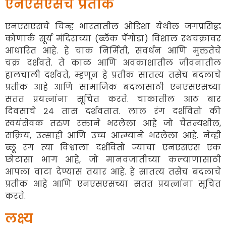
एनएसएसचे प्रतीक
एनएसएसचे चिन्ह भारतातील ओडिशा येथील जगप्रसिद्ध
कोणार्क सूर्य मंदिराच्या (ब्लॅक पॅगोडा) विशाल रथचक्रावर
आधारित आहे. हे चाक निर्मिती, संवर्धन आणि मुक्ततेचे
चक्र दर्शवते. ते काळ आणि अवकाशातील जीवनातील
हालचाली दर्शवते, म्हणून हे प्रतीक सातत्य तसेच बदलाचे
प्रतीक आहे आणि सामाजिक बदलासाठी एनएसएसच्या
सतत प्रयत्नांना सूचित करते. चाकातील आठ बार
दिवसाचे २४ तास दर्शवतात. लाल रंग दर्शवितो की
स्वयंसेवक तरुण रक्ताने भरलेला आहे जो चैतन्यशील,
सक्रिय, उत्साही आणि उच्च आत्म्याने भरलेला आहे. नेव्ही
ब्लू रंग त्या विश्वाला दर्शवितो ज्याचा एनएसएस एक
छोटासा भाग आहे, जो मानवजातीच्या कल्याणासाठी
आपला वाटा देण्यास तयार आहे. हे सातत्य तसेच बदलाचे
प्रतीक आहे आणि एनएसएसच्या सतत प्रयत्नांना सूचित
करते.
लक्ष्य