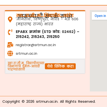
स्वा. रा.ती. म. विद्यापीठ, नांदेड
आमच्याशी संपर्क साधा
'ज्ञानतीर्थ', विष्णुपुरी, नांदेड - ४३१ ६०६
(महाराष्ट्र राज्य) भारत
EPABX क्रमांक (STD कोड: ०२४६२) –
215242, 215243, 215250
registrar@srtmun.ac.in
srtmun.ac.in
स्वा.रा.ती.म. विद्यापीठाच्या
येथे क्लिक करा
विभागांचे ईमेल-आयडी
पाहण्यासाठी
Copyright © 2026 srtmun.ac.in. All Rights Reserved.