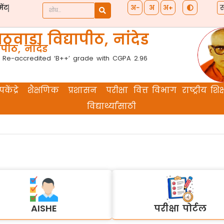
स
अ−
अ
अ+
ेंट
ठवाडा विद्यापीठ, नांदेड
पीठ, नांदेड
 Re-accredited ‘B++’ grade with CGPA 2.96
केंद्रे
शैक्षणिक
प्रशासन
परीक्षा
वित्त विभाग
राष्ट्रीय श
विद्यार्थ्यांसाठी
AISHE
परीक्षा पोर्टल