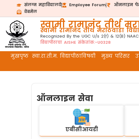
संलग्न महाविद्यालये
Employee Forum
ऑनलाइन पेम
वेबमेल
स्वामी रामानंद तीर्थ मरा
स्वामी रामानंद तीर्थ मराठवाडा विद्या
Recognized By the UGC U/s 2(f) & 12(B) NAAC
विद्यापीठाचा AISHE संकेतांक:-U0328
मुखपृष्ठ
स्वा.रा.ती.म. विद्यापीठाविषयी
मुख्य परिसर
उप
ऑनलाइन सेवा
एबीसीआयडी