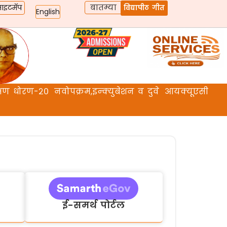
बातम्या
ाइटमॅप
विद्यापीठ गीत
English
िक्षण धोरण-२०
नवोपक्रम,इन्क्युबेशन व दुवे
आयक्यूएसी
ई-समर्थ पोर्टल