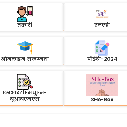
तक्रारी
एनएडी
ऑनलाइन संलग्नता
पीईटी-२०२४
एसआरटीएमयूएन-
यूआयएमएस
SHe-Box