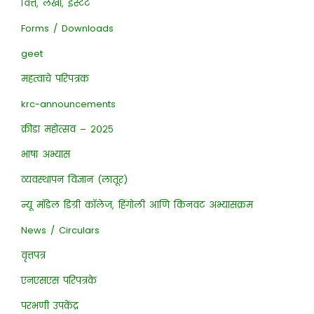
वित्त, लेखा, इस्टेट
Forms / Downloads
geet
महत्वाचे परिपत्रक
krc-announcements
क्रीडा महोत्सव – २०२५
भाषा अभ्यास
व्यवस्थापन विज्ञान (लातूर)
न्यू मॉडेल डिग्री कॉलेज, हिंगोली आणि किनवट अभ्यासक्रम
News / Circulars
वृत्तपत्र
एनएसएस परिपत्रके
परभणी उपकेंद्र