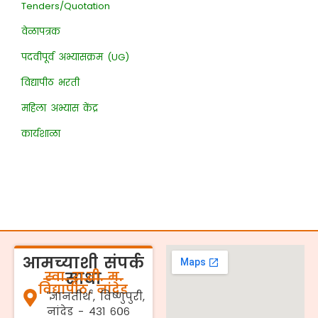
Tenders/Quotation
वेळापत्रक
पदवीपूर्व अभ्यासक्रम (UG)
विद्यापीठ भरती
महिला अभ्यास केंद्र
कार्यशाळा
आमच्याशी संपर्क
स्वा. रा.ती. म.
साधा
विद्यापीठ, नांदेड
'ज्ञानतीर्थ', विष्णुपुरी,
नांदेड - ४३१ ६०६