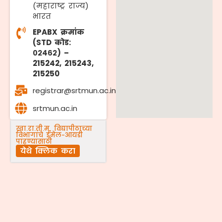
(महाराष्ट्र राज्य)
भारत
EPABX क्रमांक
(STD कोड:
०२४६२) –
215242, 215243,
215250
registrar@srtmun.ac.in
srtmun.ac.in
स्वा.रा.ती.म. विद्यापीठाच्या
विभागांचे ईमेल-आयडी
पाहण्यासाठी
येथे क्लिक करा