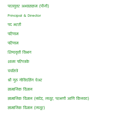
पदव्युत्तर अभ्यासक्रम (पीजी)
Principal & Director
पद भरती
परिणाम
परिणाम
शिष्यवृत्ती विभाग
शाळा परिपत्रके
चर्चासत्रे
श्री गुरु गोविंदसिंग चेअर
सामाजिक विज्ञान
सामाजिक विज्ञान (नांदेड, लातूर, परभणी आणि किनवट)
सामाजिक विज्ञान (लातूर)