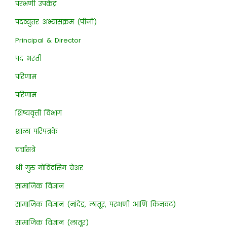
परभणी उपकेंद्र
पदव्युत्तर अभ्यासक्रम (पीजी)
Principal & Director
पद भरती
परिणाम
परिणाम
शिष्यवृत्ती विभाग
शाळा परिपत्रके
चर्चासत्रे
श्री गुरु गोविंदसिंग चेअर
सामाजिक विज्ञान
सामाजिक विज्ञान (नांदेड, लातूर, परभणी आणि किनवट)
सामाजिक विज्ञान (लातूर)