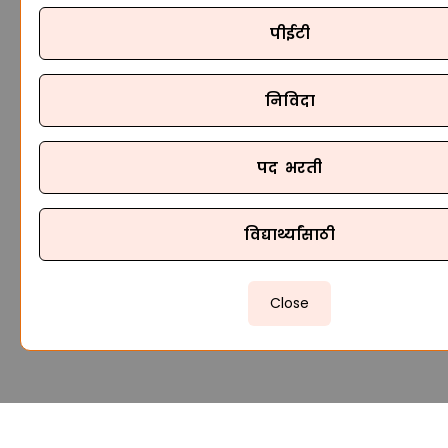
पीईटी
निविदा
पद भरती
विद्यार्थ्यांसाठी
Close