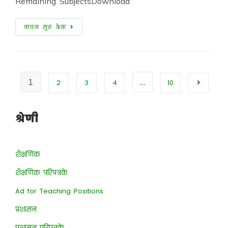
Remaining SubjectsDownload
वाचन सुरू ठेवा
1
…
2
3
4
10
श्रेणी
शैक्षणिक
शैक्षणिक परिपत्रके
Ad for Teaching Positions
प्रशासन
प्रशासन परिपत्रके