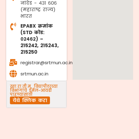
नांदेड - ४३१ ६०६
(महाराष्ट्र राज्य)
भारत
EPABX क्रमांक
(STD कोड:
०२४६२) –
215242, 215243,
215250
registrar@srtmun.ac.in
srtmun.ac.in
स्वा.रा.ती.म. विद्यापीठाच्या
विभागांचे ईमेल-आयडी
पाहण्यासाठी
येथे क्लिक करा