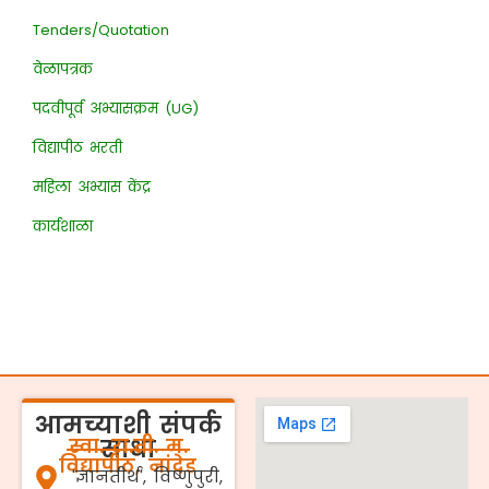
Tenders/Quotation
वेळापत्रक
पदवीपूर्व अभ्यासक्रम (UG)
विद्यापीठ भरती
महिला अभ्यास केंद्र
कार्यशाळा
आमच्याशी संपर्क
स्वा. रा.ती. म.
साधा
विद्यापीठ, नांदेड
'ज्ञानतीर्थ', विष्णुपुरी,