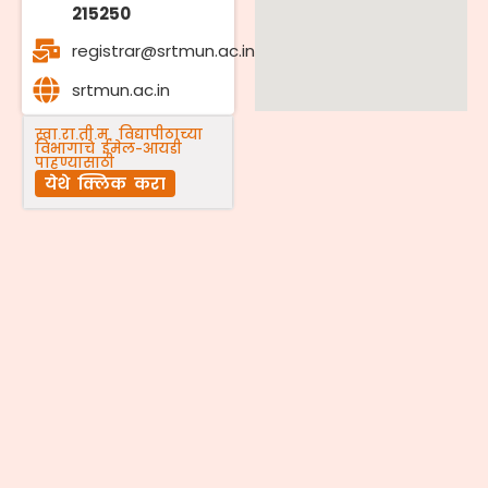
215250
registrar@srtmun.ac.in
srtmun.ac.in
स्वा.रा.ती.म. विद्यापीठाच्या
विभागांचे ईमेल-आयडी
पाहण्यासाठी
येथे क्लिक करा