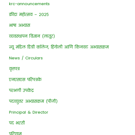
krc-announcements
क्रीडा महोत्सव – २०२५
भाषा अभ्यास
व्यवस्थापन विज्ञान (लातूर)
न्यू मॉडेल डिग्री कॉलेज, हिंगोली आणि किनवट अभ्यासक्रम
News / Circulars
वृत्तपत्र
एनएसएस परिपत्रके
परभणी उपकेंद्र
पदव्युत्तर अभ्यासक्रम (पीजी)
Principal & Director
पद भरती
परिणाम