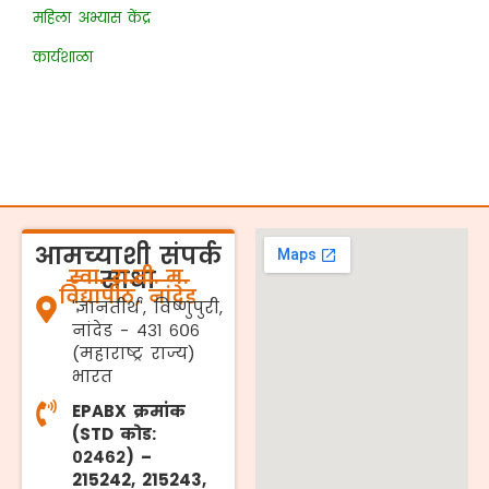
महिला अभ्यास केंद्र
कार्यशाळा
आमच्याशी संपर्क
स्वा. रा.ती. म.
साधा
विद्यापीठ, नांदेड
'ज्ञानतीर्थ', विष्णुपुरी,
नांदेड - ४३१ ६०६
(महाराष्ट्र राज्य)
भारत
EPABX क्रमांक
(STD कोड:
०२४६२) –
215242, 215243,