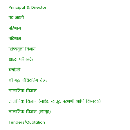
Principal & Director
पद भरती
परिणाम
परिणाम
शिष्यवृत्ती विभाग
शाळा परिपत्रके
चर्चासत्रे
श्री गुरु गोविंदसिंग चेअर
सामाजिक विज्ञान
सामाजिक विज्ञान (नांदेड, लातूर, परभणी आणि किनवट)
सामाजिक विज्ञान (लातूर)
Tenders/Quotation