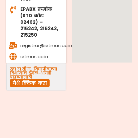
EPABX क्रमांक
(STD कोड:
०२४६२) –
215242, 215243,
215250
registrar@srtmun.ac.in
srtmun.ac.in
स्वा.रा.ती.म. विद्यापीठाच्या
विभागांचे ईमेल-आयडी
पाहण्यासाठी
येथे क्लिक करा