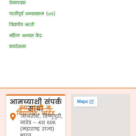
वेळापत्रक
पदवीपूर्व अभ्यासक्रम (UG)
विद्यापीठ भरती
महिला अभ्यास केंद्र
कार्यशाळा
आमच्याशी संपर्क
स्वा. रा.ती. म.
साधा
विद्यापीठ, नांदेड
'ज्ञानतीर्थ', विष्णुपुरी,
नांदेड - ४३१ ६०६
(महाराष्ट्र राज्य)
भारत