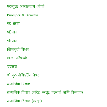
पदव्युत्तर अभ्यासक्रम (पीजी)
Principal & Director
पद भरती
परिणाम
परिणाम
शिष्यवृत्ती विभाग
शाळा परिपत्रके
चर्चासत्रे
श्री गुरु गोविंदसिंग चेअर
सामाजिक विज्ञान
सामाजिक विज्ञान (नांदेड, लातूर, परभणी आणि किनवट)
सामाजिक विज्ञान (लातूर)