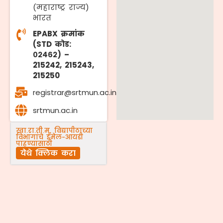
(महाराष्ट्र राज्य)
भारत
EPABX क्रमांक
(STD कोड:
०२४६२) –
215242, 215243,
215250
registrar@srtmun.ac.in
srtmun.ac.in
स्वा.रा.ती.म. विद्यापीठाच्या
विभागांचे ईमेल-आयडी
पाहण्यासाठी
येथे क्लिक करा