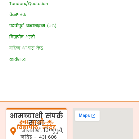
Tenders/Quotation
वेळापत्रक
पदवीपूर्व अभ्यासक्रम (UG)
विद्यापीठ भरती
महिला अभ्यास केंद्र
कार्यशाळा
आमच्याशी संपर्क
स्वा. रा.ती. म.
साधा
विद्यापीठ, नांदेड
'ज्ञानतीर्थ', विष्णुपुरी,
नांदेड - ४३१ ६०६