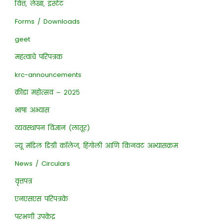
वित्त, लेखा, इस्टेट
Forms / Downloads
geet
महत्वाचे परिपत्रक
krc-announcements
क्रीडा महोत्सव – २०२५
भाषा अभ्यास
व्यवस्थापन विज्ञान (लातूर)
न्यू मॉडेल डिग्री कॉलेज, हिंगोली आणि किनवट अभ्यासक्रम
News / Circulars
वृत्तपत्र
एनएसएस परिपत्रके
परभणी उपकेंद्र