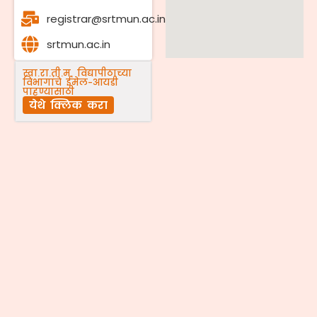
registrar@srtmun.ac.in
srtmun.ac.in
स्वा.रा.ती.म. विद्यापीठाच्या
विभागांचे ईमेल-आयडी
पाहण्यासाठी
येथे क्लिक करा