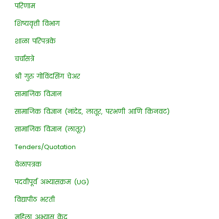
परिणाम
शिष्यवृत्ती विभाग
शाळा परिपत्रके
चर्चासत्रे
श्री गुरु गोविंदसिंग चेअर
सामाजिक विज्ञान
सामाजिक विज्ञान (नांदेड, लातूर, परभणी आणि किनवट)
सामाजिक विज्ञान (लातूर)
Tenders/Quotation
वेळापत्रक
पदवीपूर्व अभ्यासक्रम (UG)
विद्यापीठ भरती
महिला अभ्यास केंद्र