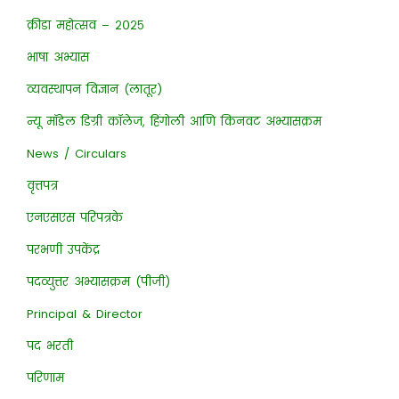
क्रीडा महोत्सव – २०२५
भाषा अभ्यास
व्यवस्थापन विज्ञान (लातूर)
न्यू मॉडेल डिग्री कॉलेज, हिंगोली आणि किनवट अभ्यासक्रम
News / Circulars
वृत्तपत्र
एनएसएस परिपत्रके
परभणी उपकेंद्र
पदव्युत्तर अभ्यासक्रम (पीजी)
Principal & Director
पद भरती
परिणाम