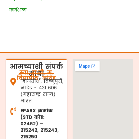
कार्यशाळा
आमच्याशी संपर्क
स्वा. रा.ती. म.
साधा
विद्यापीठ, नांदेड
'ज्ञानतीर्थ', विष्णुपुरी,
नांदेड - ४३१ ६०६
(महाराष्ट्र राज्य)
भारत
EPABX क्रमांक
(STD कोड:
०२४६२) –
215242, 215243,
215250