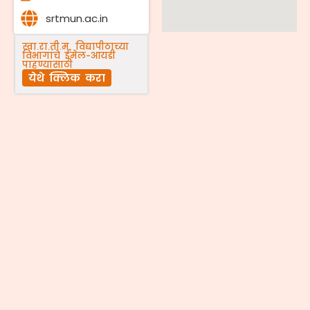
srtmun.ac.in
स्वा.रा.ती.म. विद्यापीठाच्या
विभागांचे ईमेल-आयडी
पाहण्यासाठी
येथे क्लिक करा