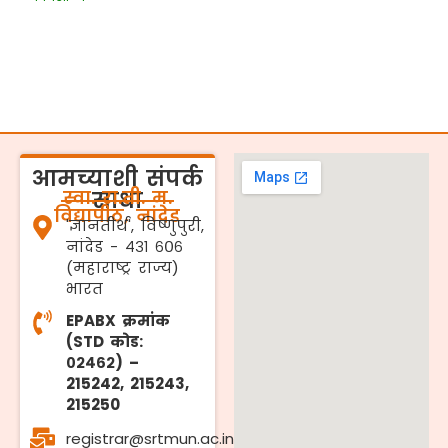
आमच्याशी संपर्क
स्वा. रा.ती. म.
साधा
विद्यापीठ, नांदेड
'ज्ञानतीर्थ', विष्णुपुरी,
नांदेड - ४३१ ६०६
(महाराष्ट्र राज्य)
भारत
EPABX क्रमांक
(STD कोड:
०२४६२) –
215242, 215243,
215250
registrar@srtmun.ac.in