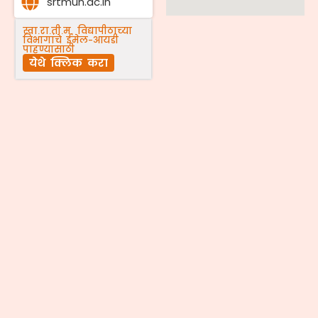
srtmun.ac.in
स्वा.रा.ती.म. विद्यापीठाच्या
विभागांचे ईमेल-आयडी
पाहण्यासाठी
येथे क्लिक करा