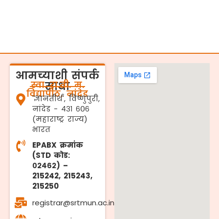
आमच्याशी संपर्क
स्वा. रा.ती. म.
साधा
विद्यापीठ, नांदेड
'ज्ञानतीर्थ', विष्णुपुरी,
नांदेड - ४३१ ६०६
(महाराष्ट्र राज्य)
भारत
EPABX क्रमांक
(STD कोड:
०२४६२) –
215242, 215243,
215250
registrar@srtmun.ac.in