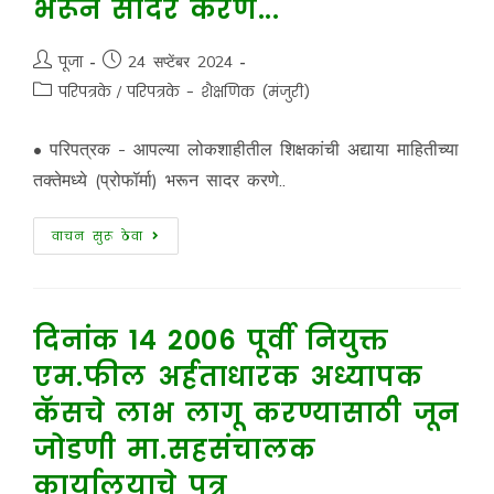
भरून सादर करणे...
पूजा
24 सप्टेंबर 2024
परिपत्रके
/
परिपत्रके - शैक्षणिक (मंजुरी)
• परिपत्रक - आपल्या लोकशाहीतील शिक्षकांची अद्याया माहितीच्या
तक्तेमध्ये (प्रोफॉर्मा) भरून सादर करणे..
वाचन सुरू ठेवा
दिनांक 14 2006 पूर्वी नियुक्त
एम.फील अर्हताधारक अध्यापक
कॅसचे लाभ लागू करण्यासाठी जून
जोडणी मा.सहसंचालक
कार्यालयाचे पत्र