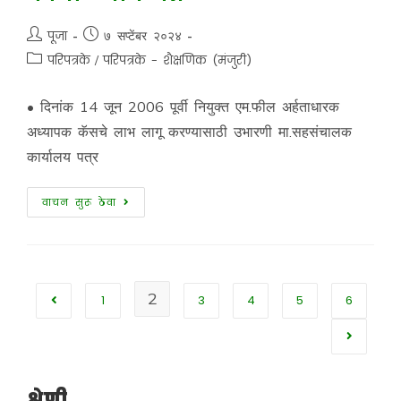
पूजा
७ सप्टेंबर २०२४
परिपत्रके
/
परिपत्रके - शैक्षणिक (मंजुरी)
• दिनांक 14 जून 2006 पूर्वी नियुक्त एम.फील अर्हताधारक
अध्यापक कॅसचे लाभ लागू करण्यासाठी उभारणी मा.सहसंचालक
कार्यालय पत्र
वाचन सुरू ठेवा
2
1
3
4
5
6
श्रेणी