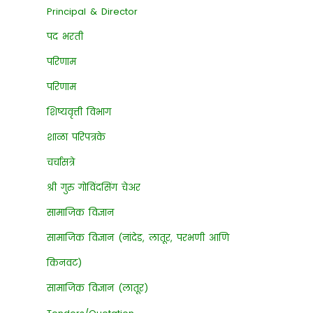
Principal & Director
पद भरती
परिणाम
परिणाम
शिष्यवृत्ती विभाग
शाळा परिपत्रके
चर्चासत्रे
श्री गुरु गोविंदसिंग चेअर
सामाजिक विज्ञान
सामाजिक विज्ञान (नांदेड, लातूर, परभणी आणि
किनवट)
सामाजिक विज्ञान (लातूर)