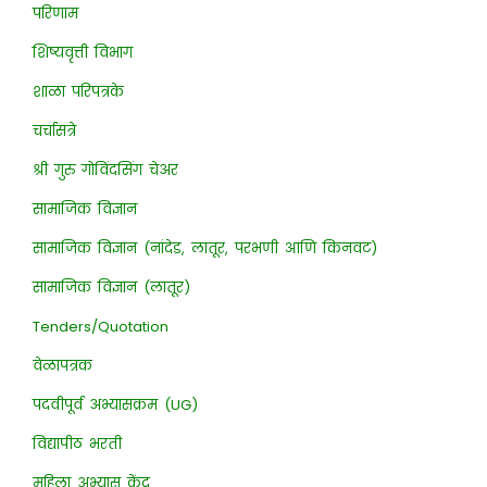
परिणाम
शिष्यवृत्ती विभाग
शाळा परिपत्रके
चर्चासत्रे
श्री गुरु गोविंदसिंग चेअर
सामाजिक विज्ञान
सामाजिक विज्ञान (नांदेड, लातूर, परभणी आणि किनवट)
सामाजिक विज्ञान (लातूर)
Tenders/Quotation
वेळापत्रक
पदवीपूर्व अभ्यासक्रम (UG)
विद्यापीठ भरती
महिला अभ्यास केंद्र