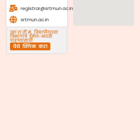
registrar@srtmun.ac.in
srtmun.ac.in
स्वा.रा.ती.म. विद्यापीठाच्या
विभागांचे ईमेल-आयडी
पाहण्यासाठी
येथे क्लिक करा