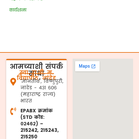
कार्यशाळा
आमच्याशी संपर्क
स्वा. रा.ती. म.
साधा
विद्यापीठ, नांदेड
'ज्ञानतीर्थ', विष्णुपुरी,
नांदेड - ४३१ ६०६
(महाराष्ट्र राज्य)
भारत
EPABX क्रमांक
(STD कोड:
०२४६२) –
215242, 215243,
215250