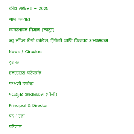
क्रीडा महोत्सव – २०२५
भाषा अभ्यास
व्यवस्थापन विज्ञान (लातूर)
न्यू मॉडेल डिग्री कॉलेज, हिंगोली आणि किनवट अभ्यासक्रम
News / Circulars
वृत्तपत्र
एनएसएस परिपत्रके
परभणी उपकेंद्र
पदव्युत्तर अभ्यासक्रम (पीजी)
Principal & Director
पद भरती
परिणाम