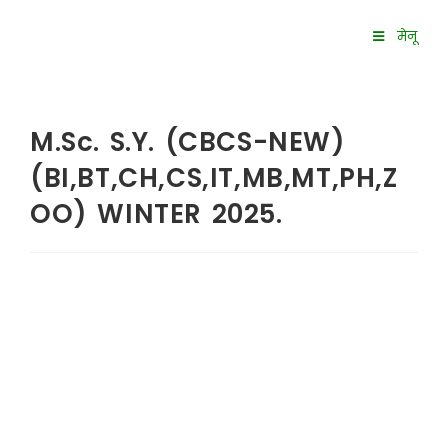
मेनू
M.Sc. S.Y. (CBCS-NEW)
(BI,BT,CH,CS,IT,MB,MT,PH,Z
OO) WINTER 2025.