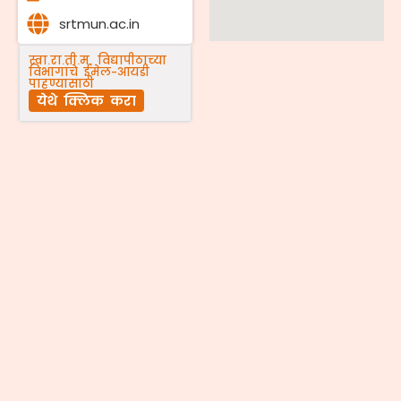
srtmun.ac.in
स्वा.रा.ती.म. विद्यापीठाच्या
विभागांचे ईमेल-आयडी
पाहण्यासाठी
येथे क्लिक करा