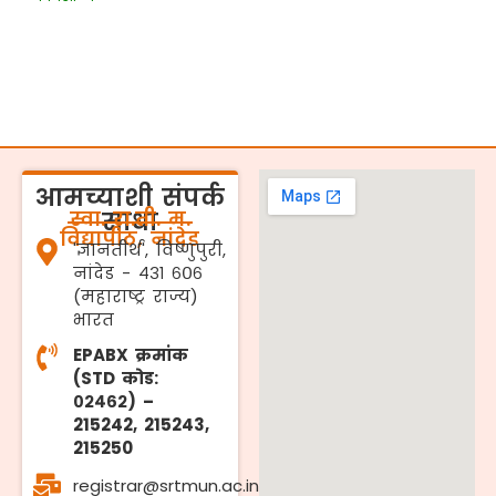
आमच्याशी संपर्क
स्वा. रा.ती. म.
साधा
विद्यापीठ, नांदेड
'ज्ञानतीर्थ', विष्णुपुरी,
नांदेड - ४३१ ६०६
(महाराष्ट्र राज्य)
भारत
EPABX क्रमांक
(STD कोड:
०२४६२) –
215242, 215243,
215250
registrar@srtmun.ac.in