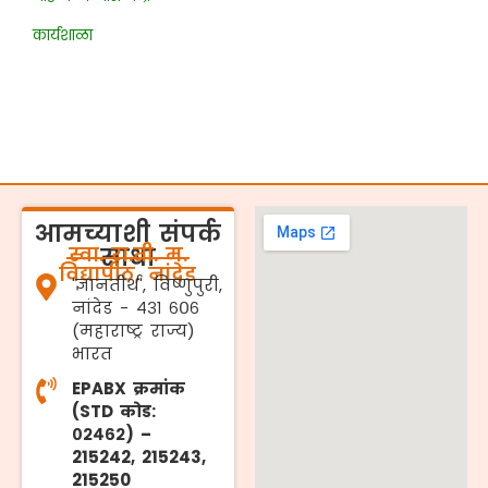
कार्यशाळा
आमच्याशी संपर्क
स्वा. रा.ती. म.
साधा
विद्यापीठ, नांदेड
'ज्ञानतीर्थ', विष्णुपुरी,
नांदेड - ४३१ ६०६
(महाराष्ट्र राज्य)
भारत
EPABX क्रमांक
(STD कोड:
०२४६२) –
215242, 215243,
215250