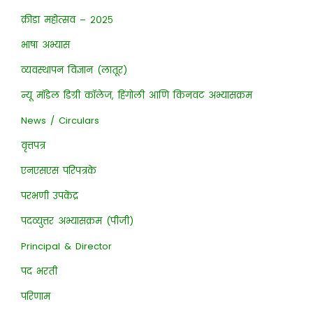
क्रीडा महोत्सव – २०२५
भाषा अभ्यास
व्यवस्थापन विज्ञान (लातूर)
न्यू मॉडेल डिग्री कॉलेज, हिंगोली आणि किनवट अभ्यासक्रम
News / Circulars
वृत्तपत्र
एनएसएस परिपत्रके
परभणी उपकेंद्र
पदव्युत्तर अभ्यासक्रम (पीजी)
Principal & Director
पद भरती
परिणाम