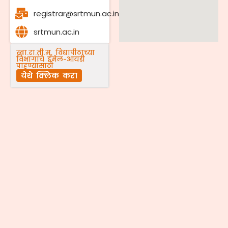
registrar@srtmun.ac.in
srtmun.ac.in
स्वा.रा.ती.म. विद्यापीठाच्या
विभागांचे ईमेल-आयडी
पाहण्यासाठी
येथे क्लिक करा