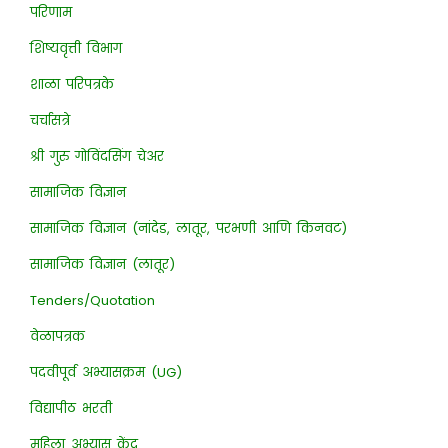
परिणाम
शिष्यवृत्ती विभाग
शाळा परिपत्रके
चर्चासत्रे
श्री गुरु गोविंदसिंग चेअर
सामाजिक विज्ञान
सामाजिक विज्ञान (नांदेड, लातूर, परभणी आणि किनवट)
सामाजिक विज्ञान (लातूर)
Tenders/Quotation
वेळापत्रक
पदवीपूर्व अभ्यासक्रम (UG)
विद्यापीठ भरती
महिला अभ्यास केंद्र