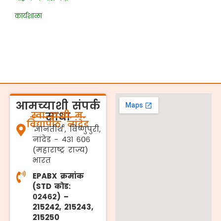
कार्यशाळा
आमच्याशी संपर्क
स्वा. रा.ती. म.
साधा
विद्यापीठ, नांदेड
'ज्ञानतीर्थ', विष्णुपुरी,
नांदेड - ४३१ ६०६
(महाराष्ट्र राज्य)
भारत
EPABX क्रमांक
(STD कोड:
०२४६२) –
215242, 215243,
215250