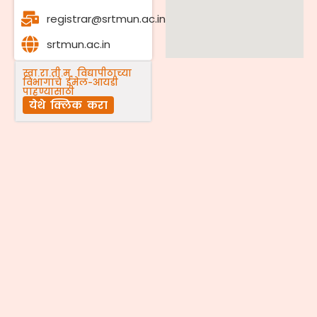
registrar@srtmun.ac.in
srtmun.ac.in
स्वा.रा.ती.म. विद्यापीठाच्या
विभागांचे ईमेल-आयडी
पाहण्यासाठी
येथे क्लिक करा