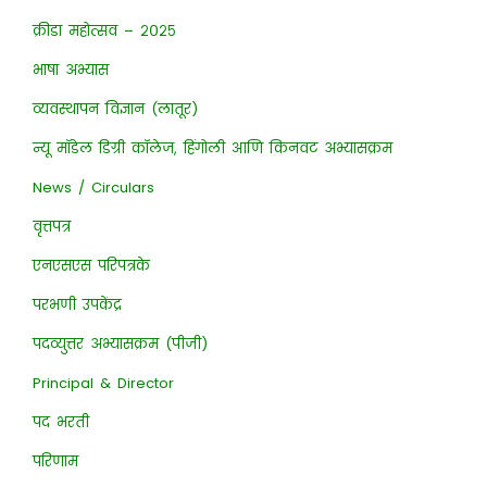
क्रीडा महोत्सव – २०२५
भाषा अभ्यास
व्यवस्थापन विज्ञान (लातूर)
न्यू मॉडेल डिग्री कॉलेज, हिंगोली आणि किनवट अभ्यासक्रम
News / Circulars
वृत्तपत्र
एनएसएस परिपत्रके
परभणी उपकेंद्र
पदव्युत्तर अभ्यासक्रम (पीजी)
Principal & Director
पद भरती
परिणाम