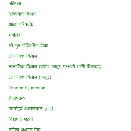
परिणाम
शिष्यवृत्ती विभाग
शाळा परिपत्रके
चर्चासत्रे
श्री गुरु गोविंदसिंग चेअर
सामाजिक विज्ञान
सामाजिक विज्ञान (नांदेड, लातूर, परभणी आणि किनवट)
सामाजिक विज्ञान (लातूर)
Tenders/Quotation
वेळापत्रक
पदवीपूर्व अभ्यासक्रम (UG)
विद्यापीठ भरती
महिला अभ्यास केंद्र