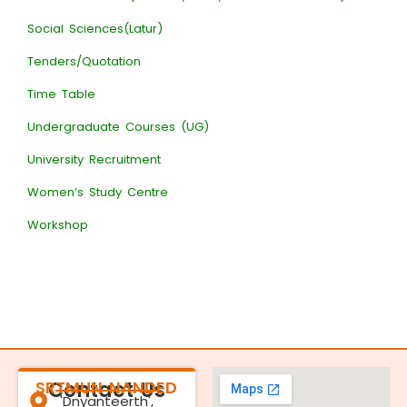
Social Sciences(Latur)
Tenders/Quotation
Time Table
Undergraduate Courses (UG)
University Recruitment
Women’s Study Centre
Workshop
SRTMUN NANDED
Contact Us
'Dnyanteerth',