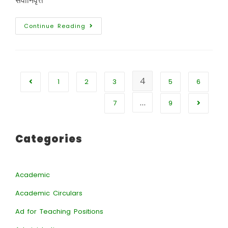
सेवानिवृत्त
Continue Reading
4
1
2
3
5
6
…
7
9
Categories
Academic
Academic Circulars
Ad for Teaching Positions