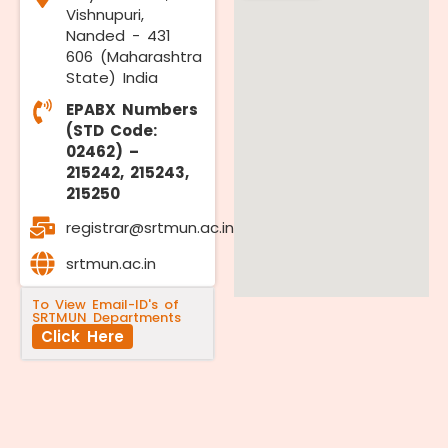
Vishnupuri,
Nanded - 431
606 (Maharashtra
State) India
EPABX Numbers
(STD Code:
02462) –
215242, 215243,
215250
registrar@srtmun.ac.in
srtmun.ac.in
To View Email-ID's of
SRTMUN Departments
Click Here