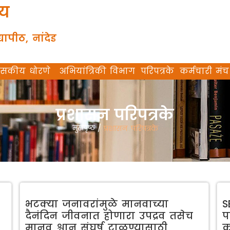
लय
यापीठ, नांदेड
शासकीय धोरणे
अभियांत्रिकी विभाग
परिपत्रके
कर्मचारी मंच
प्रशासन परिपत्रके
मुखपृष्ठ
/
प्रशासन परिपत्रके
भटक्या जनावरांमुळे मानवाच्या
S
दैनंदिन जीवनात होणारा उपद्रव तसेच
प
मानव श्वान संघर्ष टाळण्यासाठी
क