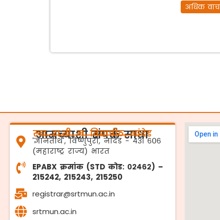
अधिक वाच
स्वा. रा.ती. म. विद्यापीठ, नांदेड
आमच्याशी संपर्क साधा
'ज्ञानतीर्थ', विष्णुपुरी, नांदेड - ४३१ ६०६
(महाराष्ट्र राज्य) भारत
EPABX क्रमांक (STD कोड: ०२४६२) –
215242, 215243, 215250
registrar@srtmun.ac.in
srtmun.ac.in