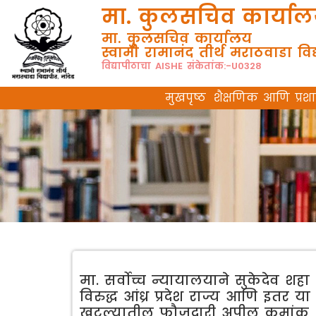
मा. कुलसचिव कार्या
मा. कुलसचिव कार्यालय
स्वामी रामानंद तीर्थ मराठवाडा विद्
विद्यापीठाचा AISHE संकेतांक:-U0328
मुखपृष्ठ
शैक्षणिक आणि प्र
मा. सर्वोच्च न्यायालयाने सुकेदेव शहा
विरुद्ध आंध्र प्रदेश राज्य आणि इतर या
खटल्यातील फौजदारी अपील क्रमांक