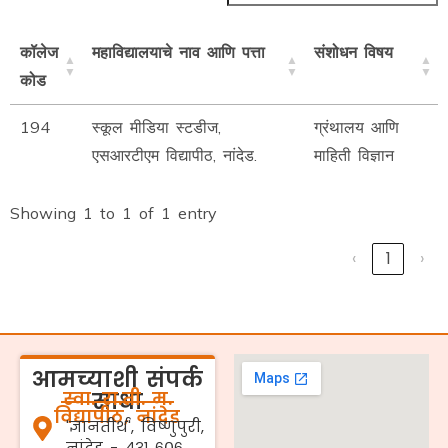
कॉलेज
महाविद्यालयाचे नाव आणि पत्ता
संशोधन विषय
कोड
194
स्कूल मीडिया स्टडीज,
ग्रंथालय आणि
एसआरटीएम विद्यापीठ, नांदेड.
माहिती विज्ञान
Showing 1 to 1 of 1 entry
‹
1
›
आमच्याशी संपर्क
स्वा. रा.ती. म.
साधा
विद्यापीठ, नांदेड
'ज्ञानतीर्थ', विष्णुपुरी,
नांदेड - ४३१ ६०६