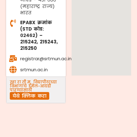
(महाराष्ट्र राज्य)
भारत
EPABX क्रमांक
(STD कोड:
०२४६२) –
215242, 215243,
215250
registrar@srtmun.ac.in
srtmun.ac.in
स्वा.रा.ती.म. विद्यापीठाच्या
विभागांचे ईमेल-आयडी
पाहण्यासाठी
येथे क्लिक करा