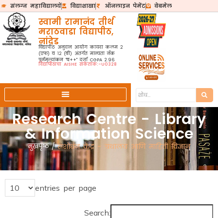
संलग्न महाविद्यालये
विद्याशाखा
ऑनलाइन पेमेंट
वेबमेल
स्वामी रामानंद तीर्थ
मराठवाडा विद्यापीठ,
नांदेड
विद्यापीठ अनुदान आयोग कायदा कलम २
(एफ) व १२ (बी) अंतर्गत मान्यता नॅक
पुर्नमुल्यांकन "ब++" दर्जा CGPA 2.96
विद्यापीठाचा AISHE संकेतांक:-U0328
Research Centre - Library
& Information Science
मुखपृष्ठ
/
संशोधन केंद्र - ग्रंथालय आणि माहिती विज्ञान
entries per page
Search: