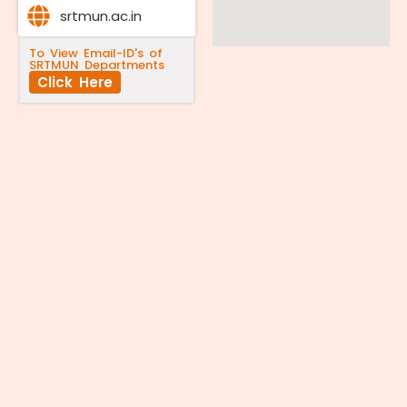
srtmun.ac.in
To View Email-ID's of
SRTMUN Departments
Click Here