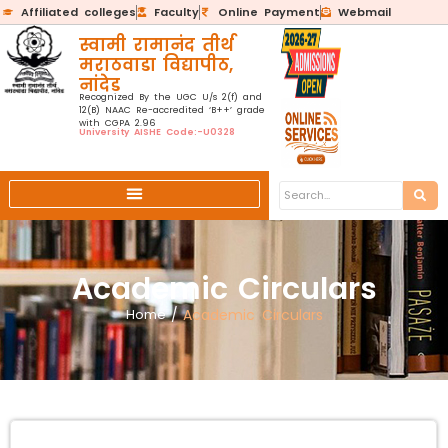
Affiliated colleges
Faculty
Online Payment
Webmail
स्वामी रामानंद तीर्थ
मराठवाडा विद्यापीठ,
नांदेड
Recognized By the UGC U/s 2(f) and
12(B) NAAC Re-accredited ‘B++’ grade
with CGPA 2.96
University AISHE Code:-U0328
Academic Circulars
Home
/
Academic Circulars