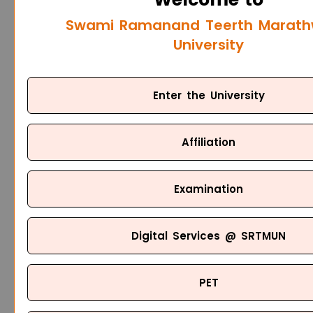
Swami Ramanand Teerth Marat
University
Enter the University
Affiliation
Examination
Digital Services @ SRTMUN
PET