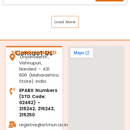
Load More
SRTMUN NANDED
Contact Us
'Dnyanteerth',
Vishnupuri,
Nanded - 431
606 (Maharashtra
State) India
EPABX Numbers
(STD Code:
02462) –
215242, 215243,
215250
registrar@srtmun.ac.in