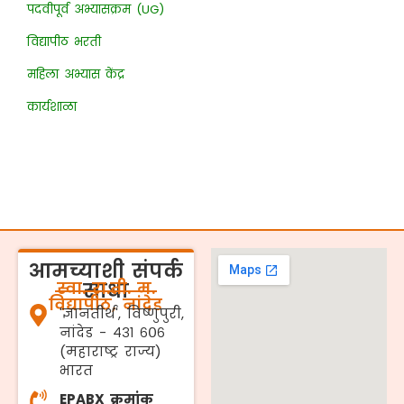
पदवीपूर्व अभ्यासक्रम (UG)
विद्यापीठ भरती
महिला अभ्यास केंद्र
कार्यशाळा
आमच्याशी संपर्क
स्वा. रा.ती. म.
साधा
विद्यापीठ, नांदेड
'ज्ञानतीर्थ', विष्णुपुरी,
नांदेड - ४३१ ६०६
(महाराष्ट्र राज्य)
भारत
EPABX क्रमांक