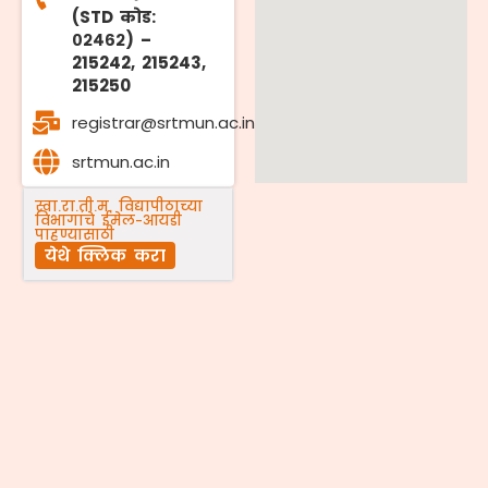
(STD कोड:
०२४६२) –
215242, 215243,
215250
registrar@srtmun.ac.in
srtmun.ac.in
स्वा.रा.ती.म. विद्यापीठाच्या
विभागांचे ईमेल-आयडी
पाहण्यासाठी
येथे क्लिक करा