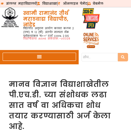
संलग्न महाविद्यालये
विद्याशाखा
ऑनलाइन पेमेंट
वेबमेल
स्वामी रामानंद तीर्थ
मराठवाडा विद्यापीठ,
नांदेड
विद्यापीठ अनुदान आयोग कायदा कलम २
(एफ) व १२ (बी) अंतर्गत मान्यता नॅक
पुर्नमुल्यांकन "ब++" दर्जा CGPA 2.96
विद्यापीठाचा AISHE संकेतांक:-U0328
मानव विज्ञान विद्याशाखेतील
पी.एच.डी. च्या संशोधक लढा
सात वर्ष वा अधिकचा शोध
तयार करण्यासाठी अर्ज केला
आहे.