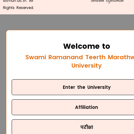
srtmun.ac.in. All
सिंथेसिस एडुसीएमएस
Rights Reserved.
Welcome to
Swami Ramanand Teerth Marath
University
Enter the University
Affiliation
परीक्षा