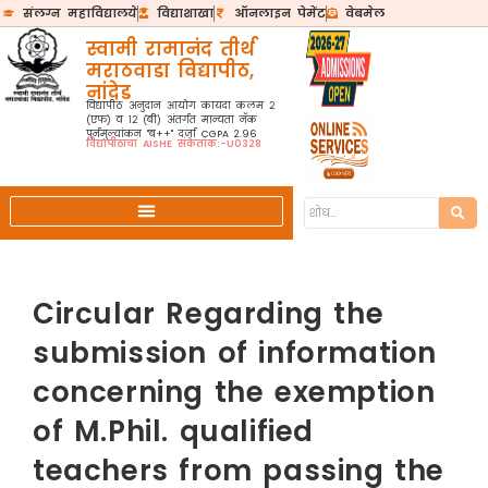
संलग्न महाविद्यालये
विद्याशाखा
ऑनलाइन पेमेंट
वेबमेल
स्वामी रामानंद तीर्थ
मराठवाडा विद्यापीठ,
नांदेड
विद्यापीठ अनुदान आयोग कायदा कलम २
(एफ) व १२ (बी) अंतर्गत मान्यता नॅक
पुर्नमुल्यांकन "ब++" दर्जा CGPA 2.96
विद्यापीठाचा AISHE संकेतांक:-U0328
Circular Regarding the
submission of information
concerning the exemption
of M.Phil. qualified
teachers from passing the