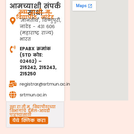
आमच्याशी संपर्क
स्वा. रा.ती. म.
साधा
विद्यापीठ, नांदेड
'ज्ञानतीर्थ', विष्णुपुरी,
नांदेड - ४३१ ६०६
(महाराष्ट्र राज्य)
भारत
EPABX क्रमांक
(STD कोड:
०२४६२) –
215242, 215243,
215250
registrar@srtmun.ac.in
srtmun.ac.in
स्वा.रा.ती.म. विद्यापीठाच्या
विभागांचे ईमेल-आयडी
पाहण्यासाठी
येथे क्लिक करा