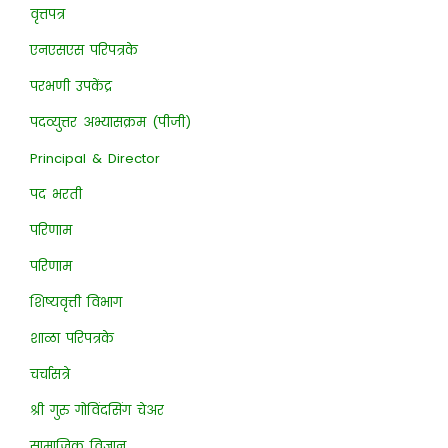
वृत्तपत्र
एनएसएस परिपत्रके
परभणी उपकेंद्र
पदव्युत्तर अभ्यासक्रम (पीजी)
Principal & Director
पद भरती
परिणाम
परिणाम
शिष्यवृत्ती विभाग
शाळा परिपत्रके
चर्चासत्रे
श्री गुरु गोविंदसिंग चेअर
सामाजिक विज्ञान