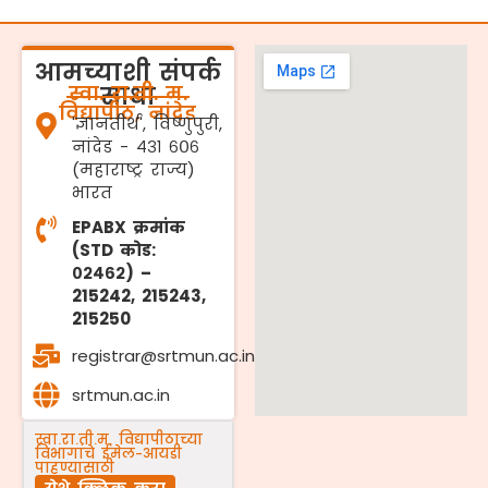
आमच्याशी संपर्क
स्वा. रा.ती. म.
साधा
विद्यापीठ, नांदेड
'ज्ञानतीर्थ', विष्णुपुरी,
नांदेड - ४३१ ६०६
(महाराष्ट्र राज्य)
भारत
EPABX क्रमांक
(STD कोड:
०२४६२) –
215242, 215243,
215250
registrar@srtmun.ac.in
srtmun.ac.in
स्वा.रा.ती.म. विद्यापीठाच्या
विभागांचे ईमेल-आयडी
पाहण्यासाठी