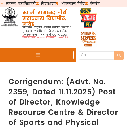
संलग्न महाविद्यालये
विद्याशाखा
ऑनलाइन पेमेंट
वेबमेल
स्वामी रामानंद तीर्थ
मराठवाडा विद्यापीठ,
नांदेड
विद्यापीठ अनुदान आयोग कायदा कलम २
(एफ) व १२ (बी) अंतर्गत मान्यता नॅक
पुर्नमुल्यांकन "ब++" दर्जा CGPA 2.96
विद्यापीठाचा AISHE संकेतांक:-U0328
Corrigendum: (Advt. No.
2359, Dated 11.11.2025) Post
of Director, Knowledge
Resource Centre & Director
of Sports and Physical