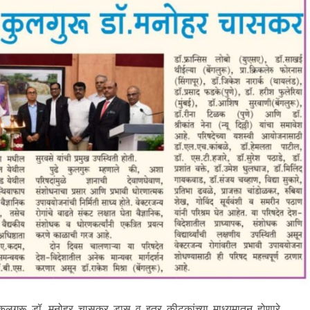
कुलगुरू डॉ. मनोहर चासकर डास व इतर कीटकांच्या माध्यमातून होणारे