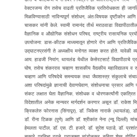
वेक्टरजन्य रोग तसेच वाढती प्रतिजैविक प्रतिरोधकता ही जागति
मिळविण्यासाठी नाविन्यपूर्ण संशोधन, अंतःविषयक दृष्टीकोन आण
चासकर यांनी केले. स्वामी रामानंद तीर्थ मराठवाडा विद्यापीठ
वैज्ञानिक व औद्योगिक संशोधन परिषद, राष्ट्रीय रासायनिक प्रय
उपयोजना: डास-कीटक माध्यमातून होणारे रोग आणि प्रतिजैविक प
उद्घाटनप्रसंगी ते अध्यक्षीय मनोगत व्यक्त करत होते. यावेळी 
आय. हाडजी नियांग, थायलंड येथील केसेरटसार्ट विद्यापीठाचे प्र
घोष, तसेच शंकरराव चव्हाण शासकीय वैद्यकीय महाविद्यालय व रुग
चव्हाण आणि परिषदेचे समन्वयक तथा जैवशास्त्र संकुलाचे संचालक
अशा परिषदांमुळे ज्ञानाची देवाणघेवाण, संशोधनाचा प्रसार आणि प्
संकट लक्षात घेता वैज्ञानिक, संशोधक व धोरणकर्त्यांनी एकत्र
विदेशातील अनेक मान्यवर मार्गदर्शन करणार असून डॉ. राकेश मिश्र
क्रिकलेरु फोरनास (सिंगापूर), डॉ. जिकेश नारार्क (थायलंड), डॉ.
डॉ. रीना टिळक (पुणे) आणि डॉ. श्रीकांत नेना (न्यू दिल्ली) य
हेमलता पाटील, डॉ. एस. टी. हजारे, डॉ. सुरेश पठाडे, डॉ. प्रशां
सुकारे, प्रतिभा ढवळे, प्राजक्ता चांडोळकर, रुबिया शेख, गोविं