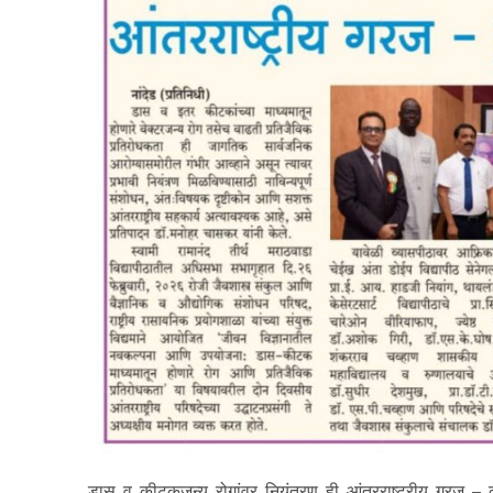
डास व कीटकजन्य रोगांवर नियंत्रण ही आंतरराष्ट्रीय गरज – 