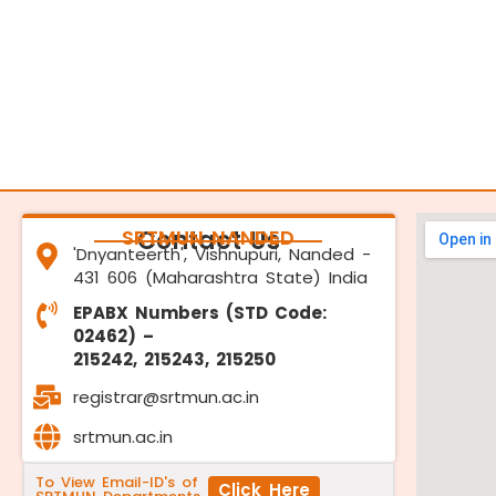
SRTMUN NANDED
Contact Us
'Dnyanteerth', Vishnupuri, Nanded -
431 606 (Maharashtra State) India
EPABX Numbers (STD Code:
02462) –
215242, 215243, 215250
registrar@srtmun.ac.in
srtmun.ac.in
To View Email-ID's of
Click Here