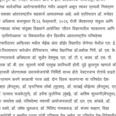
क सार्वजनिक आरोग्यासमोरील गंभीर आव्हाने असून त्यावर प्रभावी नियंत्रण
ि सशक्त आंतरराष्ट्रीय सहकार्य अत्यावश्यक आहे, असे प्रतिपादन डॉ. मनोहर
ातील अधिसभा सभागृहात दि.२६ फेब्रुवारी, २०२६ रोजी जैवशास्त्र संकुल आणि
ोगशाळा यांच्या संयुक्त विद्यमाने आयोजित ‘जीवन विज्ञानातील नवकल्पना आणि
्रतिरोधकता’ या विषयावरील दोन दिवसीय आंतरराष्ट्रीय परिषदेच्या
व्यासपीठावर आफ्रिका मधील चेईख अंता डोईप विद्यापीठ सेनेगल येथील प्रा. ई.
ा.स्थियाफाप चारेओन वीरियाफाप, ज्येष्ठ वैज्ञानिक डॉ.अशोक गिरी, डॉ. एस. के.
्णालयाचे अधिष्ठाता डॉ. सुधीर देशमुख, प्रा. डॉ. टी. ए. कदम, डॉ. एस. पी.
 डॉ. बी. एस. सुरवसे यांची प्रमुख उपस्थिती होती. पुढे कुलगुरू म्हणाले की
रभावी धोरणात्मक उपाययोजनांची निर्मिती साध्य होते. वेक्टरजन्य रोगांचे वाढते
ित प्रयत्न करणे काळाची गरज आहे. दोन दिवस चालणाऱ्या या परिषदेत देश-
ा (बेंगलुरू), डॉ. फ्रान्सिस लोबो (युएसए), डॉ. साखई थीईल्या (बेंगलुरू), प्रा
 प्रसाद फडके(पुणे), डॉ. हरीश फुलेरिया (मुंबई), डॉ. आशिष सुरवाणी(बेंगलुरू),
ांचा समावेश आहे. परिषदेच्या यशस्वी आयोजनासाठी डॉ. एल. एच. कांबळे, डॉ.
त वक्ते, डॉ. उमेश धुलधाज, डॉ. मिलिंद गायकवाड, डॉ. संजय चव्हाण, विद्या
द सूर्यवंशी व समरीन पठाण यांनी परिश्रम घेत आहेत. या परिषदेत देश-विदेशाती