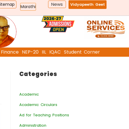
News
Sitemap
Vidyapeeth Geet
Marathi
Finance
NEP-20
IIL
IQAC
Student Corner
Categories
Academic
Academic Circulars
Ad for Teaching Positions
Administration