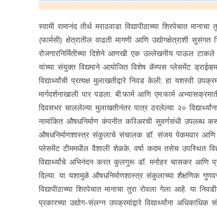
स्वामी रामानंद तीर्थ मराठवाडा विद्यापीठाच्या शिरपेचात मानाचा तु
(फार्मसी) क्षेत्रातील वाढती मागणी आणि उद्योगक्षेत्राशी सुसंगत 
रोजगारनिर्मितीच्या दिशेने आणखी एक उल्लेखनीय पाऊल टाकले आहे
यांच्या संयुक्त विद्यमाने आयोजित विशेष कॅम्पस प्लेसमेंट ड्राईव्
विद्यार्थ्यांची प्रत्यक्ष मुलाखतीद्वारे निवड केली. हा यशस्व
मार्गदर्शनाखाली पार पडला. बी.फार्म आणि एम.फार्म अभ्यासक्रमा
दिवसभर चाललेल्या मुलाखतीनंतर पात्र ठरलेल्या २० विद्यार्थ्यांन
नामांकित औषधनिर्माण कंपनीत करिअरची सुवर्णसंधी उपलब्ध करून
औषधनिर्माणशास्त्र संकुलाचे संचालक डॉ. संजय पेकमवार आणि प्
प्लेसमेंट टीममधील वैशाली शेळके, वर्षा कदम तसेच उपस्थित विद्या
विद्यार्थ्यांचे अभिनंदन करत कुलगुरू डॉ. मनोहर चासकर आणि प्र
दिल्या. या यशामुळे औषधनिर्माणशास्त्र संकुलाच्या शैक्षणिक गुण
विद्यापीठाच्या शिरपेचात मानाचा तुरा रोवला गेला आहे. या निव
प्रकारच्या उद्योग-संलग्न उपक्रमांद्वारे विद्यार्थ्यांना अधिकाधि