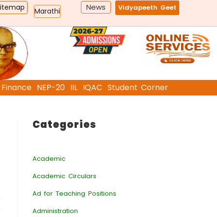
News
Sitemap
Vidyapeeth Geet
Marathi
Finance
NEP-20
IIL
IQAC
Student Corner
Categories
Academic
Academic Circulars
Ad for Teaching Positions
Administration