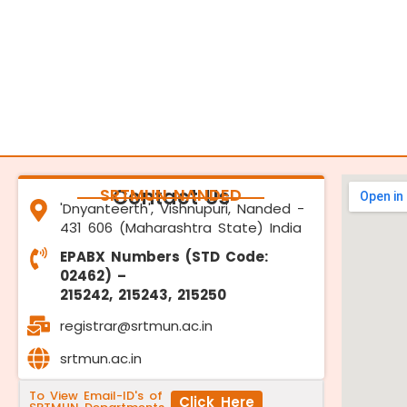
SRTMUN NANDED
Contact Us
'Dnyanteerth', Vishnupuri, Nanded -
431 606 (Maharashtra State) India
EPABX Numbers (STD Code:
02462) –
215242, 215243, 215250
registrar@srtmun.ac.in
srtmun.ac.in
To View Email-ID's of
Click Here